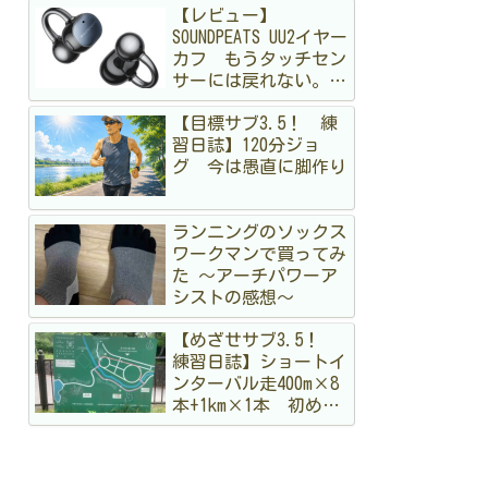
【レビュー】
SOUNDPEATS UU2イヤー
カフ もうタッチセン
サーには戻れない。走
る私が「物理ボタン」
【目標サブ3.5！ 練
に狂喜乱舞した理由
習日誌】120分ジョ
グ 今は愚直に脚作り
ランニングのソックス
ワークマンで買ってみ
た 〜アーチパワーア
シストの感想〜
【めざせサブ3.5！
練習日誌】ショートイ
ンターバル走400m×8
本+1km×1本 初めて
のメニュー。まだ手探
りですが結構出し切っ
た！