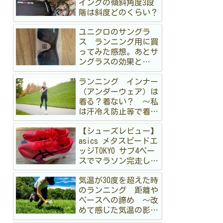
イングの傾斜角度3段
階は斜度どのくらい？
ユニクロのサングラ
ス ランニング用に買
ってみた感想。あとサ
ングラスの効果と
か 〜オークリーも持
ランニング インナー
ってるけど〜
（アンダーウェア）は
着る？着ない？ 〜私
は汗冷え防止等で着る
派です〜
【シューズレビュー】
asics メタスピードエ
ッジTOKYO サブ4ペー
スでマラソン完走して
みた
気温が30度を超えた時
のランニング 距離や
ペースへの諦め 〜改
めて感じた気温の影
響〜