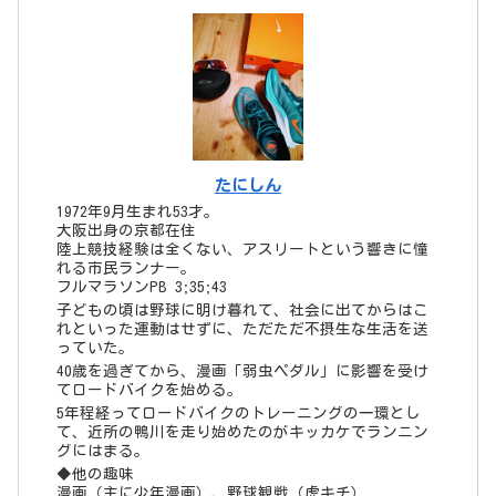
たにしん
1972年9月生まれ53才。
大阪出身の京都在住
陸上競技経験は全くない、アスリートという響きに憧
れる市民ランナー。
フルマラソンPB 3;35;43
子どもの頃は野球に明け暮れて、社会に出てからはこ
れといった運動はせずに、ただただ不摂生な生活を送
っていた。
40歳を過ぎてから、漫画「弱虫ペダル」に影響を受け
てロードバイクを始める。
5年程経ってロードバイクのトレーニングの一環とし
て、近所の鴨川を走り始めたのがキッカケでランニン
グにはまる。
◆他の趣味
漫画（主に少年漫画）、野球観戦（虎キチ）