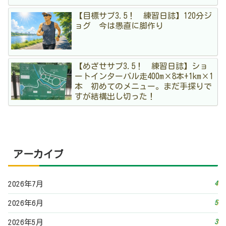
【目標サブ3.5！ 練習日誌】120分ジ
ョグ 今は愚直に脚作り
【めざせサブ3.5！ 練習日誌】ショ
ートインターバル走400m×8本+1km×1
本 初めてのメニュー。まだ手探りで
すが結構出し切った！
アーカイブ
4
2026年7月
5
2026年6月
3
2026年5月