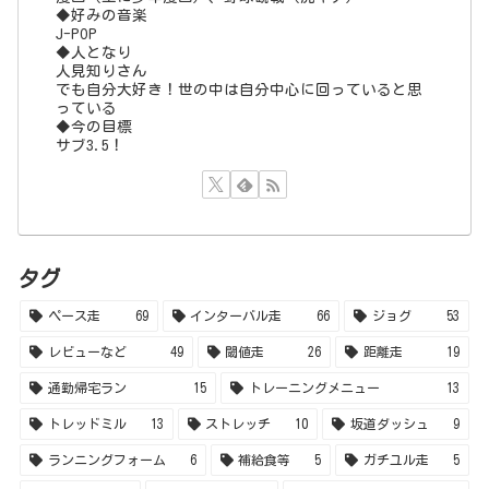
◆好みの音楽
J-POP
◆人となり
人見知りさん
でも自分大好き！世の中は自分中心に回っていると思
っている
◆今の目標
サブ3.5！
タグ
ペース走
69
インターバル走
66
ジョグ
53
レビューなど
49
閾値走
26
距離走
19
通勤帰宅ラン
15
トレーニングメニュー
13
トレッドミル
13
ストレッチ
10
坂道ダッシュ
9
ランニングフォーム
6
補給食等
5
ガチユル走
5