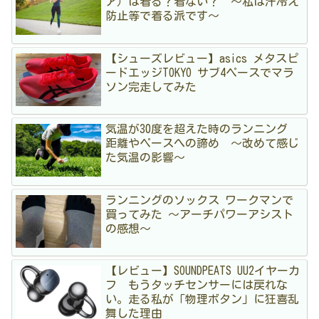
ア）は着る？着ない？ 〜私は汗冷え
防止等で着る派です〜
【シューズレビュー】asics メタスピ
ードエッジTOKYO サブ4ペースでマラ
ソン完走してみた
気温が30度を超えた時のランニング
距離やペースへの諦め 〜改めて感じ
た気温の影響〜
ランニングのソックス ワークマンで
買ってみた 〜アーチパワーアシスト
の感想〜
【レビュー】SOUNDPEATS UU2イヤーカ
フ もうタッチセンサーには戻れな
い。走る私が「物理ボタン」に狂喜乱
舞した理由