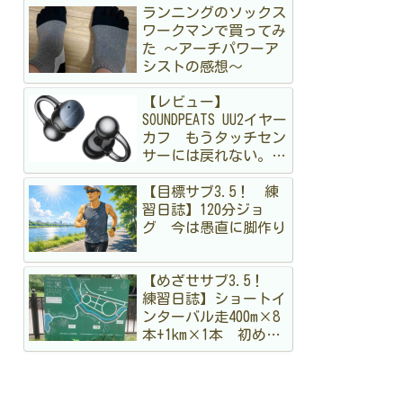
ランニングのソックス
ワークマンで買ってみ
た 〜アーチパワーア
シストの感想〜
【レビュー】
SOUNDPEATS UU2イヤー
カフ もうタッチセン
サーには戻れない。走
る私が「物理ボタン」
【目標サブ3.5！ 練
に狂喜乱舞した理由
習日誌】120分ジョ
グ 今は愚直に脚作り
【めざせサブ3.5！
練習日誌】ショートイ
ンターバル走400m×8
本+1km×1本 初めて
のメニュー。まだ手探
りですが結構出し切っ
た！