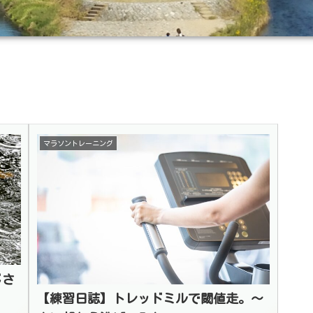
マラソントレーニング
じさ
【練習日誌】トレッドミルで閾値走。〜