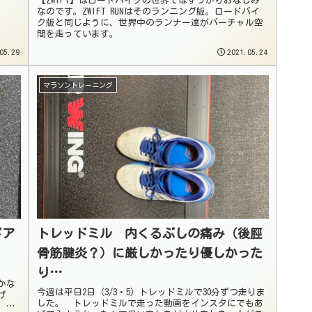
【ZWIFT】はロードバイクの世界ではすっかりおなじみ
なのです。ZWIFT RUNはそのランニング版。ロードバイ
ク版と同じように、世界中のランナー達がバーチャル空
間を走っています。
05.29
2021.05.24
マラソントレーニング
ドア
トレッドミル 内くるぶしの痛み（後脛
骨筋腱炎？）に厳しかったり優しかった
り…
かな
今週は平日2日（3/3・5）トレッドミルで30分ずつ走りま
げ
した。 トレッドミルで走った動画をインスタにでもあ
、ラ