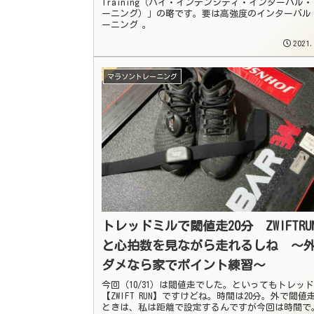
Training（ハイ・インテンシティ・インターバル
ーニング）」の略です。要は高強度のインターバル
ーニング 。
2021.
マラソントレーニング
トレッドミルで閾値走20分 ZWIFTRU
と心拍数を見ながら走れるしね 〜
ダメなら家でポイント練習〜
今回（10/31）は閾値走でした。といってもトレッ
【ZWIFT RUN】ですけどね。時間は20分。外で閾値
ときは、私は距離で設定するんですが今回は時間で