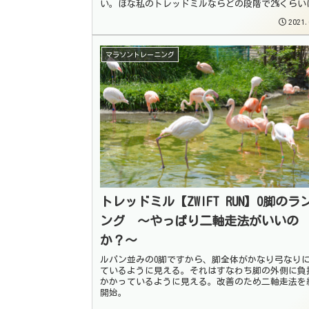
い。ほな私のトレッドミルならどの段階で2%くらい
るの？
2021.
マラソントレーニング
トレッドミル【ZWIFT RUN】O脚のラ
ング 〜やっぱり二軸走法がいいの
か？〜
ルパン並みのO脚ですから、脚全体がかなり弓なり
ているように見える。それはすなわち脚の外側に負
かかっているように見える。改善のため二軸走法を
開始。