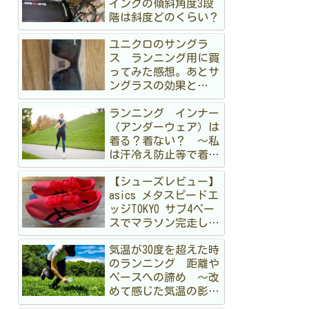
イングの傾斜角度3段
階は斜度どのくらい？
ユニクロのサングラ
ス ランニング用に買
ってみた感想。あとサ
ングラスの効果と
か 〜オークリーも持
ランニング インナー
ってるけど〜
（アンダーウェア）は
着る？着ない？ 〜私
は汗冷え防止等で着る
派です〜
【シューズレビュー】
asics メタスピードエ
ッジTOKYO サブ4ペー
スでマラソン完走して
みた
気温が30度を超えた時
のランニング 距離や
ペースへの諦め 〜改
めて感じた気温の影
響〜