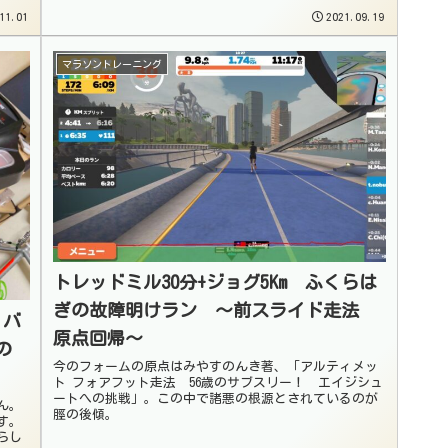
11.01
2021.09.19
マラソントレーニング
トレッドミル30分+ジョグ5Km ふくらは
ぎの故障明けラン 〜前スライド走法
 バ
原点回帰〜
の
今のフォームの原点はみやすのんき著、「アルティメッ
ト フォアフット走法 56歳のサブスリー！ エイジシュ
ートへの挑戦」。この中で諸悪の根源とされているのが
ん。
脛の後傾。
す。
らし