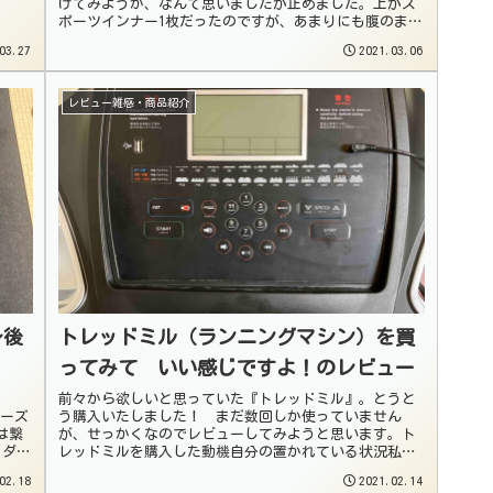
げてみようか、なんて思いましたが止めました。上がス
ポーツインナー1枚だったのですが、あまりにも腹のまわ
りが醜くて…🐷🐷🐷たにしんです...
03.27
2021.03.06
レビュー雑感・商品紹介
〜後
トレッドミル（ランニングマシン）を買
ってみて いい感じですよ！のレビュー
前々から欲しいと思っていた『トレッドミル』。とうと
ューズ
う購入いたしました！ まだ数回しか使っていません
は繋
が、せっかくなのでレビューしてみようと思います。ト
ラダを
レッドミルを購入した動機自分の置かれている状況私は
普通の市民ランナー。週に5日仕事をしていま...
02.18
2021.02.14