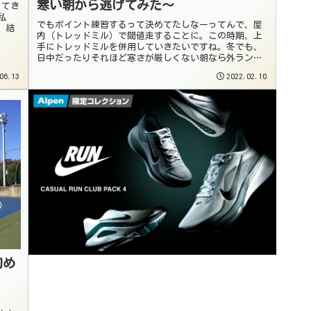
寒い朝から逃げてみた〜
ってき
私
でもポイント練習するって決めてたしなーってんで、屋
、結
内（トレッドミル）で閾値走することに。この時期、上
手にトレッドミルを併用していきたいですね。冬でも、
日中だったりそれほど寒さが厳しくない朝なら外ランす
るんです。
06.13
2022.02.10
初め