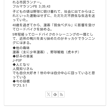
れる市民ランナー。
フルマラソンPB 3;35;43
子どもの頃は野球に明け暮れて、社会に出てからはこ
れといった運動はせずに、ただただ不摂生な生活を送
っていた。
40歳を過ぎてから、漫画「弱虫ペダル」に影響を受け
てロードバイクを始める。
5年程経ってロードバイクのトレーニングの一環とし
て、近所の鴨川を走り始めたのがキッカケでランニン
グにはまる。
◆他の趣味
漫画（主に少年漫画）、野球観戦（虎キチ）
◆好みの音楽
J-POP
◆人となり
人見知りさん
でも自分大好き！世の中は自分中心に回っていると思
っている
◆今の目標
サブ3.5！