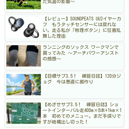
た気温の影響〜
【レビュー】SOUNDPEATS UU2イヤーカ
フ もうタッチセンサーには戻れな
い。走る私が「物理ボタン」に狂喜乱
舞した理由
ランニングのソックス ワークマンで
買ってみた 〜アーチパワーアシスト
の感想〜
【目標サブ3.5！ 練習日誌】120分ジ
ョグ 今は愚直に脚作り
【めざせサブ3.5！ 練習日誌】ショ
ートインターバル走400m×8本+1km×1
本 初めてのメニュー。まだ手探りで
すが結構出し切った！