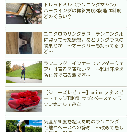
トレッドミル（ランニングマシン）
バーウイングの傾斜角度3段階は斜度
どのくらい？
ユニクロのサングラス ランニング用
に買ってみた感想。あとサングラスの
効果とか 〜オークリーも持ってるけ
ど〜
ランニング インナー（アンダーウェ
ア）は着る？着ない？ 〜私は汗冷え
防止等で着る派です〜
【シューズレビュー】asics メタスピ
ードエッジTOKYO サブ4ペースでマラ
ソン完走してみた
気温が30度を超えた時のランニング
距離やペースへの諦め 〜改めて感じ