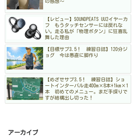
の感想〜
【レビュー】SOUNDPEATS UU2イヤーカ
フ もうタッチセンサーには戻れな
い。走る私が「物理ボタン」に狂喜乱
舞した理由
【目標サブ3.5！ 練習日誌】120分ジ
ョグ 今は愚直に脚作り
【めざせサブ3.5！ 練習日誌】ショ
ートインターバル走400m×8本+1km×1
本 初めてのメニュー。まだ手探りで
すが結構出し切った！
アーカイブ