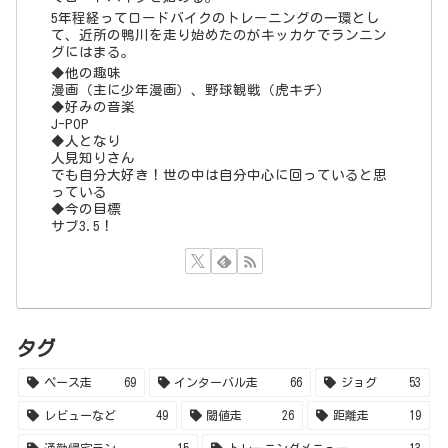
5年程経ってロードバイクのトレーニングの一環とし
て、近所の鴨川を走り始めたのがキッカケでランニン
グにはまる。
◆他の趣味
漫画（主に少年漫画）、野球観戦（虎キチ）
◆好みの音楽
J-POP
◆人となり
人見知りさん
でも自分大好き！世の中は自分中心に回っていると思
っている
◆今の目標
サブ3.5！
タグ
ペース走
69
インターバル走
66
ジョグ
53
レビューなど
49
閾値走
26
距離走
19
通勤帰宅ラン
15
トレーニングメニュー
13