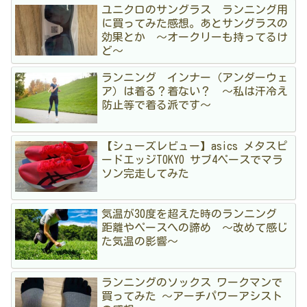
ユニクロのサングラス ランニング用
に買ってみた感想。あとサングラスの
効果とか 〜オークリーも持ってるけ
ど〜
ランニング インナー（アンダーウェ
ア）は着る？着ない？ 〜私は汗冷え
防止等で着る派です〜
【シューズレビュー】asics メタスピ
ードエッジTOKYO サブ4ペースでマラ
ソン完走してみた
気温が30度を超えた時のランニング
距離やペースへの諦め 〜改めて感じ
た気温の影響〜
ランニングのソックス ワークマンで
買ってみた 〜アーチパワーアシスト