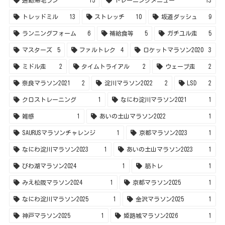
トレッドミル
13
ストレッチ
10
坂道ダッシュ
9
ランニングフォーム
6
補給食等
5
ガチユル走
5
マスターズ
5
ファルトレク
4
ロケットマラソン2020
3
ミドル走
2
タイムトライアル
2
ウェーブ走
2
奈良マラソン2021
2
淀川マラソン2022
2
LSD
2
クロストレーニング
1
なにわ淀川マラソン2021
1
雑感
1
あいの土山マラソン2022
1
SAURUSマラソンチャレンジ
1
京都マラソン2023
1
なにわ淀川マラソン2023
1
あいの土山マラソン2023
1
びわ湖マラソン2024
1
筋トレ
1
みえ松阪マラソン2024
1
京都マラソン2025
1
なにわ淀川マラソン2025
1
金沢マラソン2025
1
神戸マラソン2025
1
姫路城マラソン2026
1