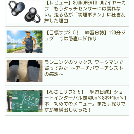
【レビュー】SOUNDPEATS UU2イヤーカ
フ もうタッチセンサーには戻れな
い。走る私が「物理ボタン」に狂喜乱
舞した理由
【目標サブ3.5！ 練習日誌】120分ジ
ョグ 今は愚直に脚作り
ランニングのソックス ワークマンで
買ってみた 〜アーチパワーアシスト
の感想〜
【めざせサブ3.5！ 練習日誌】ショ
ートインターバル走400m×8本+1km×1
本 初めてのメニュー。まだ手探りで
すが結構出し切った！