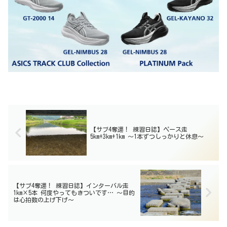
【サブ4奪還！ 練習日誌】ペース走
5km+3km+1km 〜1本ずつしっかりと休息〜
【サブ4奪還！ 練習日誌】インターバル走
1km×5本 何度やってもきついです… 〜目的
は心拍数の上げ下げ〜