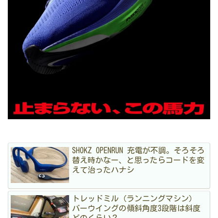
SHOKZ OPENRUN 充電が不調。そろそろ
替え時かなー、と思ったらコードを変
えて治ったハナシ
トレッドミル（ランニングマシン）
バーウイングの傾斜角度3段階は斜度