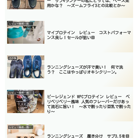
ー サブ4ランナーの私にとっては、ペース走
用かな？ 〜ズームフライ3との比較とか〜
レビュー雑感・商品紹介
マイプロテイン レビュー コストパフォーマ
ンス良し！セールが狙い目
その他
ランニングシューズが汗で臭い！ 何で洗
う？ ここはやっぱりオキシクリーン。
レビュー雑感・商品紹介
ビーレジェンド WPCプロテイン レビュー ベ
リベリベリー風味 人気のフレーバーだけあっ
て流石に旨い！ 〜水で割ったり豆乳で割った
り〜
レビュー雑感・商品紹介
ランニングシューズ 履き分け サブ3.5を目