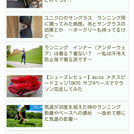
どのくらい？
ユニクロのサングラス ランニング用
に買ってみた感想。あとサングラスの
効果とか 〜オークリーも持ってるけ
ど〜
ランニング インナー（アンダーウェ
ア）は着る？着ない？ 〜私は汗冷え
防止等で着る派です〜
【シューズレビュー】asics メタスピ
ードエッジTOKYO サブ4ペースでマラ
ソン完走してみた
気温が30度を超えた時のランニング
距離やペースへの諦め 〜改めて感じ
た気温の影響〜