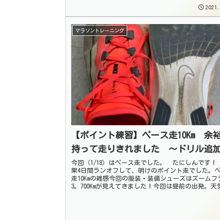
こ数日とはうって変...
2021.
マラソントレーニング
【ポイント練習】ペース走10Km 余
持って走りきれました 〜ドリル追
今回（1/18）はペース走でした。 たにしんです！
果4日間ランオフして、明けのポイント走でした。
走10Kmの雑感今回の服装・装備シューズはズームフ
3。700Kmが見えてきました！今回は昼前の出発。天
良くて、日差しも暖かだっ...