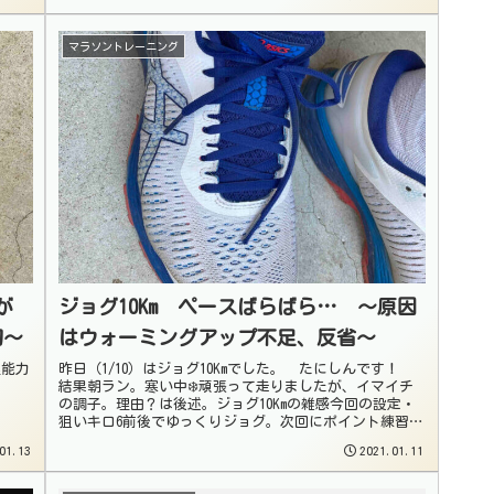
マラソントレーニング
が
ジョグ10Km ペースばらばら… 〜原因
切〜
はウォーミングアップ不足、反省〜
理能力
昨日（1/10）はジョグ10Kmでした。 たにしんです！
。
結果朝ラン。寒い中❄️頑張って走りましたが、イマイチ
の調子。理由？は後述。ジョグ10Kmの雑感今回の設定・
狙いキロ6前後でゆっくりジョグ。次回にポイント練習を
予定しているので、疲れを...
01.13
2021.01.11