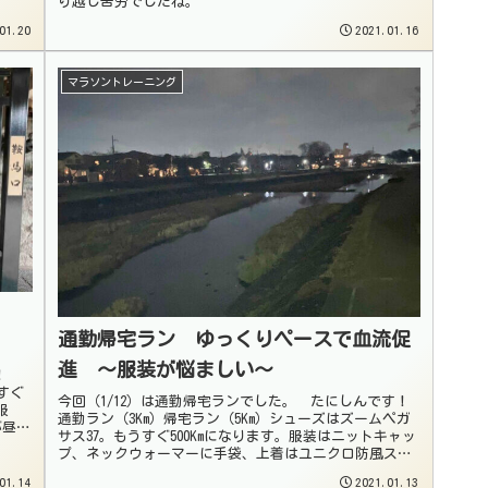
り越し苦労でしたね。
01.20
2021.01.16
マラソントレーニング
通勤帰宅ラン ゆっくりペースで血流促
進 〜服装が悩ましい〜
す！
すぐ
今回（1/12）は通勤帰宅ランでした。 たにしんです！
服
通勤ラン（3Km）帰宅ラン（5Km）シューズはズームペガ
が昼過
サス37。もうすぐ500Kmになります。服装はニットキャッ
プ、ネックウォーマーに手袋、上着はユニクロ防風スウ
ェットに長袖スポーツT...
01.14
2021.01.13