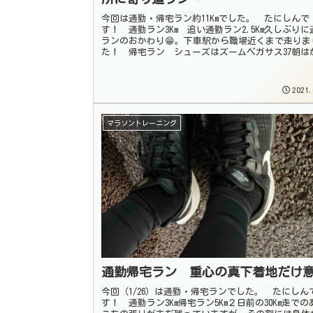
今回は通勤・帰宅ラン約11Kmでした。 たにしんで
す！ 通勤ラン3Km 追い通勤ラン2.5Km久しぶりに
ランのおかわり😁。下車駅から職場近くまで走りま
た！ 帰宅ラン シューズはズームペガサス37朝は
り冷え込んでいて、氷点下1℃。雪...
2021.
マラソントレーニング
通勤帰宅ラン 重心の真下着地だけ
今回（1/26）は通勤・帰宅ランでした。 たにしん
す！ 通勤ラン3Km帰宅ラン5Km２日前の30Km走での