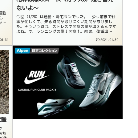
ないよ〜
通勤
今回（1/28）は通勤・帰宅ランでした。 少し前まで仕
し
事が忙しくて、走る時間が取りにくい期間がありまし
かな
た。そういう時は、ストレスで間食の量が増えるんです
よね。で、ランニングの量↓間食↑。結果、体重増
↑…。 たにしんです！ 通勤ラン3Km帰宅...
01.31
2021.01.30
意識
で
あち