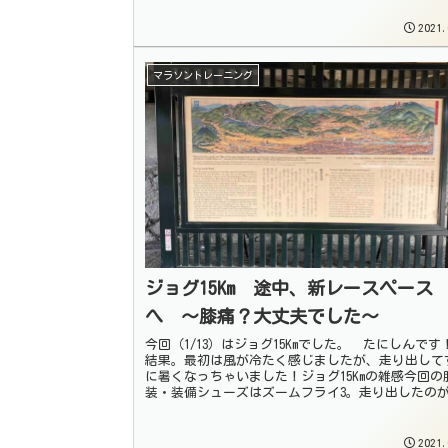
2021.
マラソントレーニング
ジョグ15Km 途中、新レースペース
へ 〜膝痛？大丈夫でした〜
今回（1/13）はジョグ15Kmでした。 たにしんで
結果。最初は風が冷たく感じましたが、走り出して
に暑くなっちゃいました！ジョグ15Kmの雑感今回の
装・装備シューズはズームフライ3。走り出したの
ぎ。予報では8〜10℃くらい...
2021.