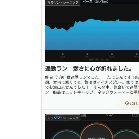
マラソントレーニング
通勤ラン 寒さに心が折れました。
昨日（1/9）は通勤ランでした。 たにしんです！
朝、本当に寒くて❄️、気温はマイナス5℃…。家では
でお湯出ませんでした！ そんな中、気合いで通勤
ン。服装はニットキャップ、ネックウォーマーと手
上は何年か前に購入した、ユニクロの防...
2021.
マラソントレーニング