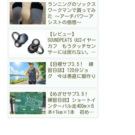
ランニングのソックス
ワークマンで買ってみ
た 〜アーチパワーア
シストの感想〜
【レビュー】
SOUNDPEATS UU2イヤー
カフ もうタッチセン
サーには戻れない。走
る私が「物理ボタン」
【目標サブ3.5！ 練
に狂喜乱舞した理由
習日誌】120分ジョ
グ 今は愚直に脚作り
【めざせサブ3.5！
練習日誌】ショートイ
ンターバル走400m×8
本+1km×1本 初めて
のメニュー。まだ手探
りですが結構出し切っ
た！