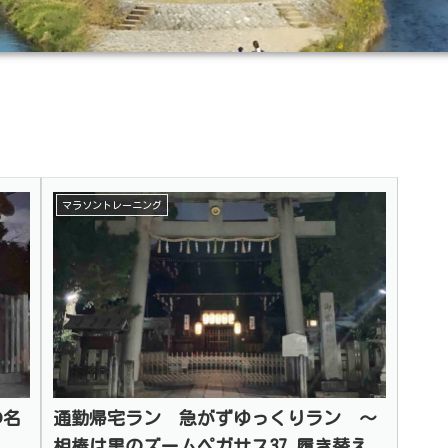
マラソントレーニング
の名
通勤帰宅ラン 急がずゆっくりラン 〜
相棒は黒のズームペガサス37 履き替え