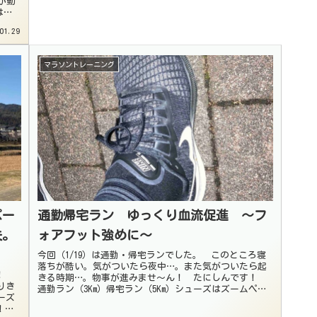
が動
は、
01.29
マラソントレーニング
ペー
通勤帰宅ラン ゆっくり血流促進 〜フ
夫。
ォアフット強めに〜
今回（1/19）は通勤・帰宅ランでした。 このところ寝
落ちが酷い。気がついたら夜中…。また気がついたら起
す！
きる時期…。物事が進みませ〜ん！ たにしんです！
りき
通勤ラン（3Km）帰宅ラン（5Km）シューズはズームペガ
ーズ
サス37朝は寒くて、ニットキャ...
！こ