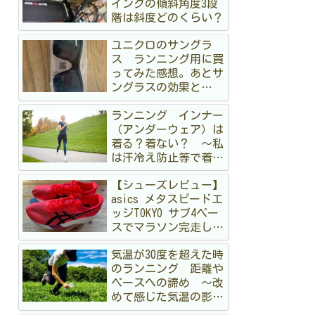
イングの傾斜角度3段
階は斜度どのくらい？
ユニクロのサングラ
ス ランニング用に買
ってみた感想。あとサ
ングラスの効果と
か 〜オークリーも持
ランニング インナー
ってるけど〜
（アンダーウェア）は
着る？着ない？ 〜私
は汗冷え防止等で着る
派です〜
【シューズレビュー】
asics メタスピードエ
ッジTOKYO サブ4ペー
スでマラソン完走して
みた
気温が30度を超えた時
のランニング 距離や
ペースへの諦め 〜改
めて感じた気温の影
響〜