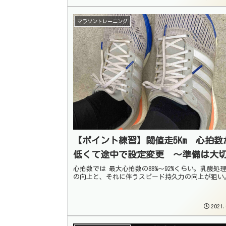
マラソントレーニング
【ポイント練習】閾値走5Km 心拍数
低くて途中で設定変更 〜準備は大
心拍数では 最大心拍数の88%〜92%くらい。乳酸処
の向上と、それに伴うスピード持久力の向上が狙い
2021.