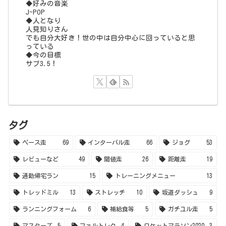
◆好みの音楽
J-POP
◆人となり
人見知りさん
でも自分大好き！世の中は自分中心に回っていると思
っている
◆今の目標
サブ3.5！
タグ
ペース走
69
インターバル走
66
ジョグ
53
レビューなど
49
閾値走
26
距離走
19
通勤帰宅ラン
15
トレーニングメニュー
13
トレッドミル
13
ストレッチ
10
坂道ダッシュ
9
ランニングフォーム
6
補給食等
5
ガチユル走
5
マスターズ
5
ファルトレク
4
ロケットマラソン2020
3