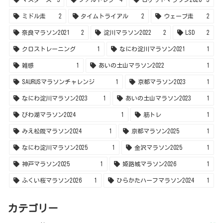
ミドル走
2
タイムトライアル
2
ウェーブ走
2
奈良マラソン2021
2
淀川マラソン2022
2
LSD
2
クロストレーニング
1
なにわ淀川マラソン2021
1
雑感
1
あいの土山マラソン2022
1
SAURUSマラソンチャレンジ
1
京都マラソン2023
1
なにわ淀川マラソン2023
1
あいの土山マラソン2023
1
びわ湖マラソン2024
1
筋トレ
1
みえ松阪マラソン2024
1
京都マラソン2025
1
なにわ淀川マラソン2025
1
金沢マラソン2025
1
神戸マラソン2025
1
姫路城マラソン2026
1
ふくい桜マラソン2026
1
ひらかたハーフマラソン2024
1
カテゴリー