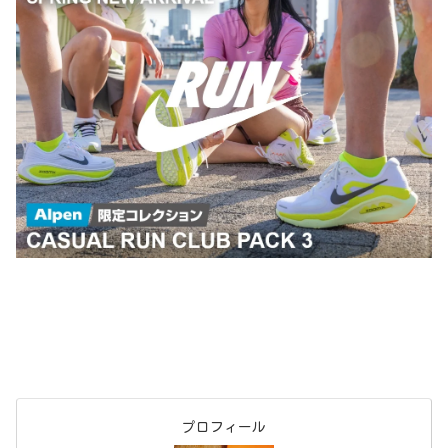
プロフィール
たにしん
1972年9月生まれ53才。
大阪出身の京都在住
陸上競技経験は全くない、アスリートという響きに憧
れる市民ランナー。
フルマラソンPB 3;35;43
子どもの頃は野球に明け暮れて、社会に出てからはこ