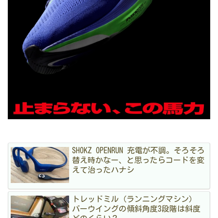
SHOKZ OPENRUN 充電が不調。そろそろ
替え時かなー、と思ったらコードを変
えて治ったハナシ
トレッドミル（ランニングマシン）
バーウイングの傾斜角度3段階は斜度