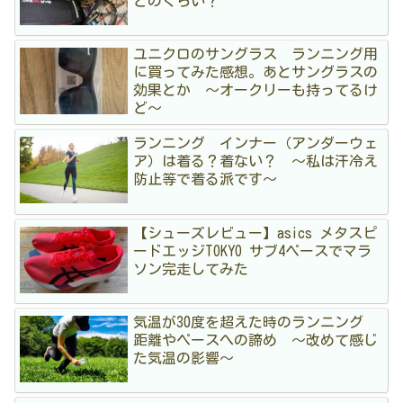
どのくらい？
ユニクロのサングラス ランニング用
に買ってみた感想。あとサングラスの
効果とか 〜オークリーも持ってるけ
ど〜
ランニング インナー（アンダーウェ
ア）は着る？着ない？ 〜私は汗冷え
防止等で着る派です〜
【シューズレビュー】asics メタスピ
ードエッジTOKYO サブ4ペースでマラ
ソン完走してみた
気温が30度を超えた時のランニング
距離やペースへの諦め 〜改めて感じ
た気温の影響〜