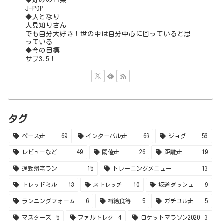
レビューなど
49
閾値走
26
距離走
19
通勤帰宅ラン
15
トレーニングメニュー
13
トレッドミル
13
ストレッチ
10
坂道ダッシュ
9
ランニングフォーム
6
補給食等
5
ガチユル走
5
マスターズ
5
ファルトレク
4
ロケットマラソン2020
3
ミドル走
2
タイムトライアル
2
ウェーブ走
2
奈良マラソン2021
2
淀川マラソン2022
2
LSD
2
クロストレーニング
1
なにわ淀川マラソン2021
1
雑感
1
あいの土山マラソン2022
1
SAURUSマラソンチャレンジ
1
京都マラソン2023
1
なにわ淀川マラソン2023
1
あいの土山マラソン2023
1
びわ湖マラソン2024
1
筋トレ
1
みえ松阪マラソン2024
1
京都マラソン2025
1