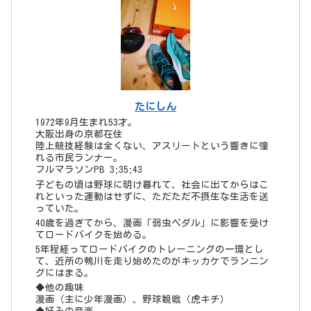
れといった運動はせずに、ただただ不摂生な生活を送
っていた。
40歳を過ぎてから、漫画「弱虫ペダル」に影響を受け
てロードバイクを始める。
5年程経ってロードバイクのトレーニングの一環とし
て、近所の鴨川を走り始めたのがキッカケでランニン
グにはまる。
◆他の趣味
漫画（主に少年漫画）、野球観戦（虎キチ）
◆好みの音楽
J-POP
◆人となり
人見知りさん
でも自分大好き！世の中は自分中心に回っていると思
っている
◆今の目標
サブ3.5！
タグ
ペース走
69
インターバル走
66
ジョグ
53