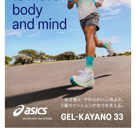
★雑記ブログ始めました。
暇つぶしにポチッと押してみてください！
事務員さんの雑記ブログ。
おじさんの徒然なるブログ。単身赴任の生活で使
っているモノや食べているモノ、その他もろもろ
を紹介しています。
cits.cerusapnis.com