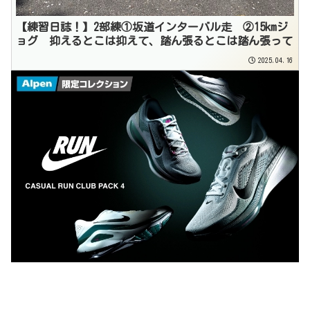
【練習日誌！】2部練①坂道インターバル走 ②15kmジ
ョグ 抑えるとこは抑えて、踏ん張るとこは踏ん張って
2025.04.16