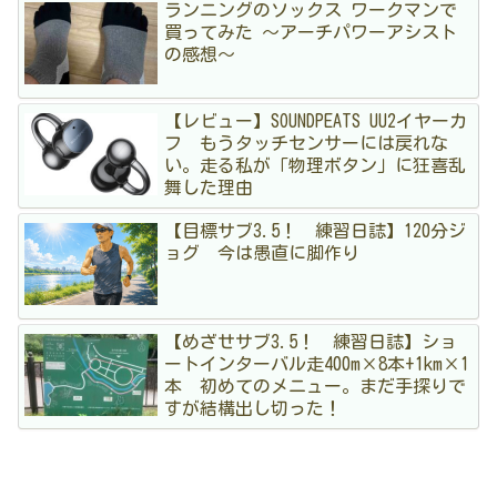
ランニングのソックス ワークマンで
買ってみた 〜アーチパワーアシスト
の感想〜
【レビュー】SOUNDPEATS UU2イヤーカ
フ もうタッチセンサーには戻れな
い。走る私が「物理ボタン」に狂喜乱
舞した理由
【目標サブ3.5！ 練習日誌】120分ジ
ョグ 今は愚直に脚作り
【めざせサブ3.5！ 練習日誌】ショ
ートインターバル走400m×8本+1km×1
本 初めてのメニュー。まだ手探りで
すが結構出し切った！