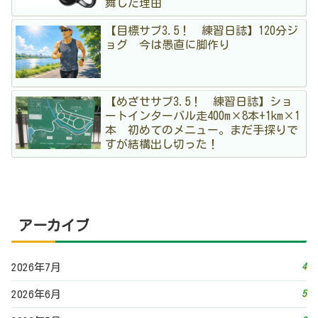
舞した理由
【目標サブ3.5！ 練習日誌】120分ジ
ョグ 今は愚直に脚作り
【めざせサブ3.5！ 練習日誌】ショ
ートインターバル走400m×8本+1km×1
本 初めてのメニュー。まだ手探りで
すが結構出し切った！
アーカイブ
4
2026年7月
5
2026年6月