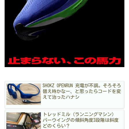
SHOKZ OPENRUN 充電が不調。そろそろ
替え時かなー、と思ったらコードを変
えて治ったハナシ
トレッドミル（ランニングマシン）
バーウイングの傾斜角度3段階は斜度
どのくらい？