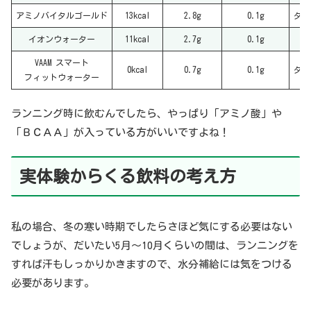
アミノバイタルゴールド
13kcal
2.8g
0.1g
タンパ
イオンウォーター
11kcal
2.7g
0.1g
VAAM スマート
0kcal
0.7g
0.1g
タンパ
フィットウォーター
ランニング時に飲むんでしたら、やっぱり「アミノ酸」や
「ＢＣＡＡ」が入っている方がいいですよね！
実体験
からくる飲料
の
考え方
私の場合、冬の寒い時期でしたらさほど気にする必要はない
でしょうが、だいたい5月〜10月くらいの間は、ランニングを
すれば汗もしっかりかきますので、水分補給には気をつける
必要があります。