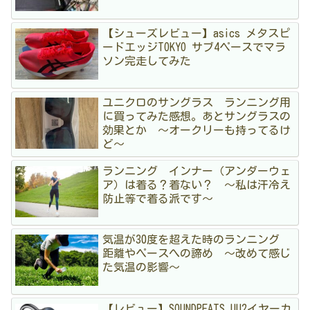
【シューズレビュー】asics メタスピ
ードエッジTOKYO サブ4ペースでマラ
ソン完走してみた
ユニクロのサングラス ランニング用
に買ってみた感想。あとサングラスの
効果とか 〜オークリーも持ってるけ
ど〜
ランニング インナー（アンダーウェ
ア）は着る？着ない？ 〜私は汗冷え
防止等で着る派です〜
気温が30度を超えた時のランニング
距離やペースへの諦め 〜改めて感じ
た気温の影響〜
【レビュー】SOUNDPEATS UU2イヤーカ