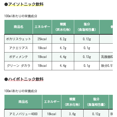
●
アイソトニック飲料
100mlあたりの栄養成分
糖質
塩分
商品名
エネルギー
備考
（炭水化物）
（食塩相当量）
ポカリスウェット
25kcal
6.2g
0.12g
アクエリアス
19kcal
4.7g
0.1g
ボディメンテ
18kcal
4.4g
0.13g
乳酸菌B24
グリーン ダカラ
18kcal
4.4g
0.1g
鉄分0.51mg
●
ハイポトニック飲料
100mlあたりの栄養成分
糖質
塩分
商品名
エネルギー
（
炭水化物
）
（食塩相当量）
アミノバリュー4000
18kcal
3.6g
0.12g
BCAA