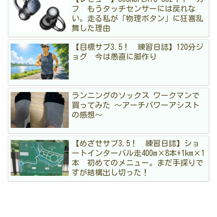
フ もうタッチセンサーには戻れな
い。走る私が「物理ボタン」に狂喜乱
舞した理由
【目標サブ3.5！ 練習日誌】120分ジ
ョグ 今は愚直に脚作り
ランニングのソックス ワークマンで
買ってみた 〜アーチパワーアシスト
の感想〜
【めざせサブ3.5！ 練習日誌】ショ
ートインターバル走400m×8本+1km×1
本 初めてのメニュー。まだ手探りで
すが結構出し切った！