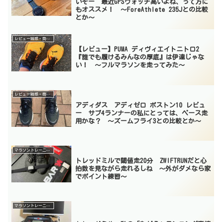
いぞー 最近GPSウォッチ高いよね、って方に
もオススメ！ 〜ForeAthlete 235Jとの比較
とか〜
レビュー雑感・商品紹介
【レビュー】PUMA ディヴィエイトニトロ2
『誰でも履けるみんなの厚底』は伊達じゃな
い！ 〜フルマラソンを走ってみた〜
レビュー雑感・商品紹介
アディダス アディゼロ ボストン10 レビュ
ー サブ4ランナーの私にとっては、ペース走
用かな？ 〜ズームフライ3との比較とか〜
マラソントレーニング
トレッドミルで閾値走20分 ZWIFTRUNだと心
拍数を見ながら走れるしね 〜外がダメなら家
でポイント練習〜
マラソントレーニング