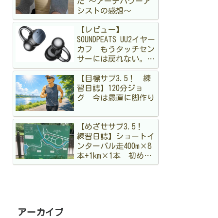
た 〜アーチパワーア
シストの感想〜
【レビュー】
SOUNDPEATS UU2イヤー
カフ もうタッチセン
サーには戻れない。走
る私が「物理ボタン」
【目標サブ3.5！ 練
に狂喜乱舞した理由
習日誌】120分ジョ
グ 今は愚直に脚作り
【めざせサブ3.5！
練習日誌】ショートイ
ンターバル走400m×8
本+1km×1本 初めて
のメニュー。まだ手探
りですが結構出し切っ
た！
アーカイブ