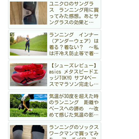
ユニクロのサングラ
ス ランニング用に買
ってみた感想。あとサ
ングラスの効果と
か 〜オークリーも持
ランニング インナー
ってるけど〜
（アンダーウェア）は
着る？着ない？ 〜私
は汗冷え防止等で着る
派です〜
【シューズレビュー】
asics メタスピードエ
ッジTOKYO サブ4ペー
スでマラソン完走して
みた
気温が30度を超えた時
のランニング 距離や
ペースへの諦め 〜改
めて感じた気温の影
響〜
ランニングのソックス
ワークマンで買ってみ