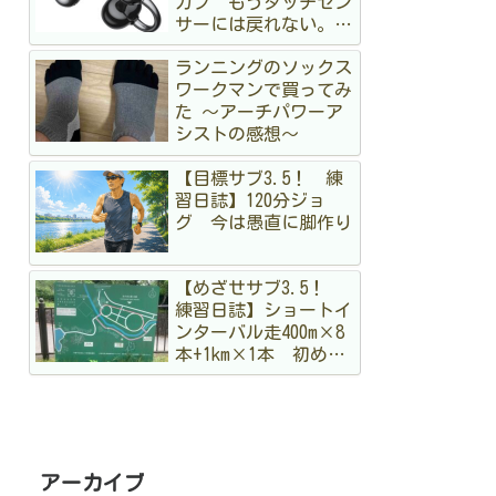
カフ もうタッチセン
サーには戻れない。走
る私が「物理ボタン」
ランニングのソックス
に狂喜乱舞した理由
ワークマンで買ってみ
た 〜アーチパワーア
シストの感想〜
【目標サブ3.5！ 練
習日誌】120分ジョ
グ 今は愚直に脚作り
【めざせサブ3.5！
練習日誌】ショートイ
ンターバル走400m×8
本+1km×1本 初めて
のメニュー。まだ手探
りですが結構出し切っ
た！
アーカイブ