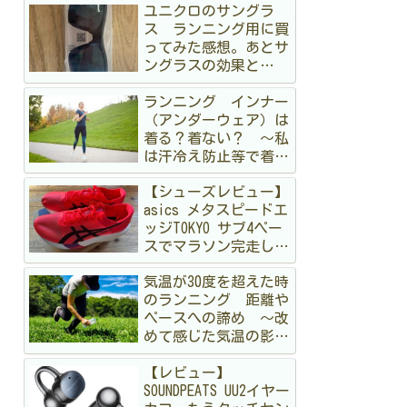
ユニクロのサングラ
ス ランニング用に買
ってみた感想。あとサ
ングラスの効果と
か 〜オークリーも持
ランニング インナー
ってるけど〜
（アンダーウェア）は
着る？着ない？ 〜私
は汗冷え防止等で着る
派です〜
【シューズレビュー】
asics メタスピードエ
ッジTOKYO サブ4ペー
スでマラソン完走して
みた
気温が30度を超えた時
のランニング 距離や
ペースへの諦め 〜改
めて感じた気温の影
響〜
【レビュー】
SOUNDPEATS UU2イヤー