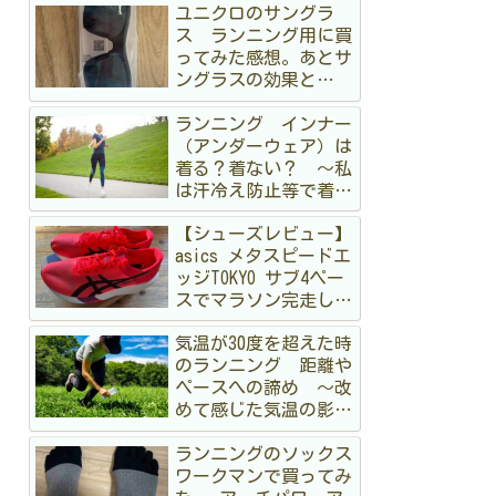
ユニクロのサングラ
ス ランニング用に買
ってみた感想。あとサ
ングラスの効果と
か 〜オークリーも持
ランニング インナー
ってるけど〜
（アンダーウェア）は
着る？着ない？ 〜私
は汗冷え防止等で着る
派です〜
【シューズレビュー】
asics メタスピードエ
ッジTOKYO サブ4ペー
スでマラソン完走して
みた
気温が30度を超えた時
のランニング 距離や
ペースへの諦め 〜改
めて感じた気温の影
響〜
ランニングのソックス
ワークマンで買ってみ