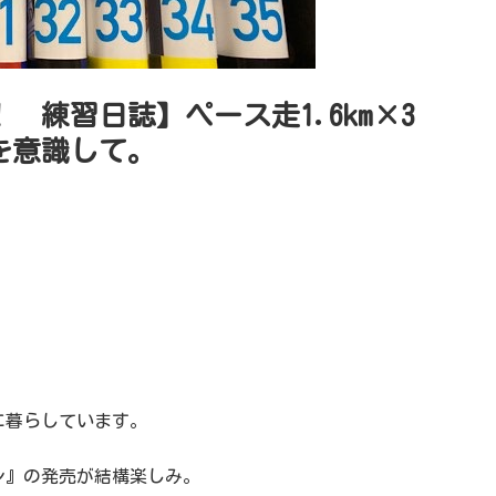
！ 練習日誌】ペース走1.6km×3
スを意識して。
に暮らしています。
シ』の発売が結構楽しみ。