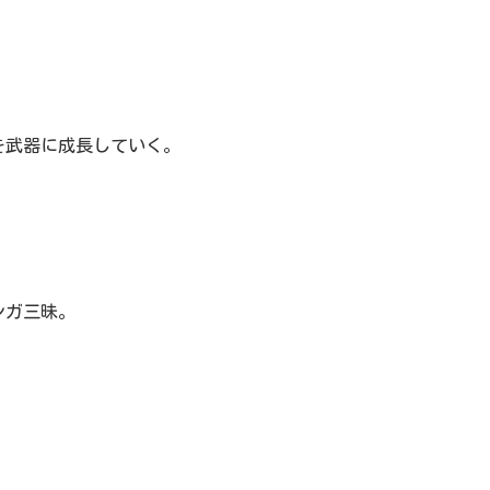
を武器に成長していく。
ンガ三昧。