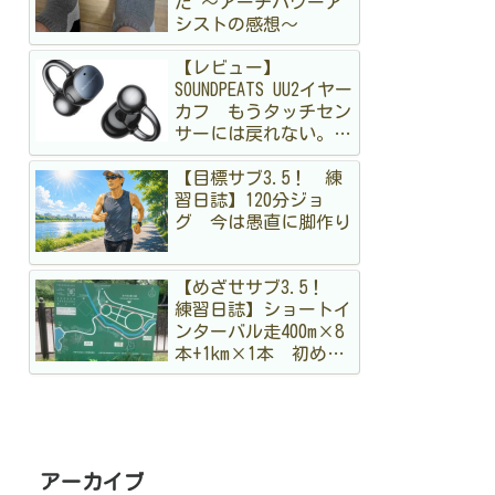
た 〜アーチパワーア
シストの感想〜
【レビュー】
SOUNDPEATS UU2イヤー
カフ もうタッチセン
サーには戻れない。走
る私が「物理ボタン」
【目標サブ3.5！ 練
に狂喜乱舞した理由
習日誌】120分ジョ
グ 今は愚直に脚作り
【めざせサブ3.5！
練習日誌】ショートイ
ンターバル走400m×8
本+1km×1本 初めて
のメニュー。まだ手探
りですが結構出し切っ
た！
アーカイブ