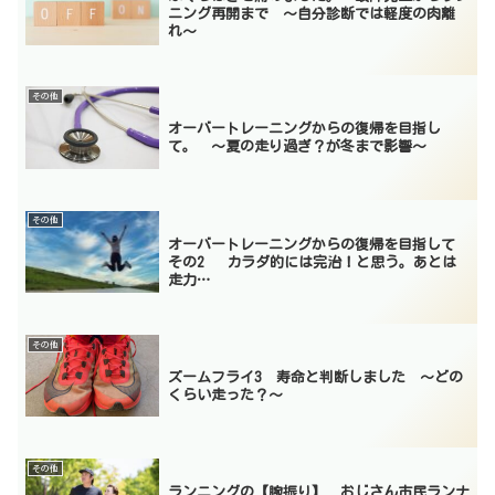
ニング再開まで 〜自分診断では軽度の肉離
れ〜
その他
オーバートレーニングからの復帰を目指し
て。 〜夏の走り過ぎ？が冬まで影響〜
その他
オーバートレーニングからの復帰を目指して
その2 カラダ的には完治！と思う。あとは
走力…
その他
ズームフライ3 寿命と判断しました 〜どの
くらい走った？〜
その他
ランニングの【腕振り】 おじさん市民ランナ