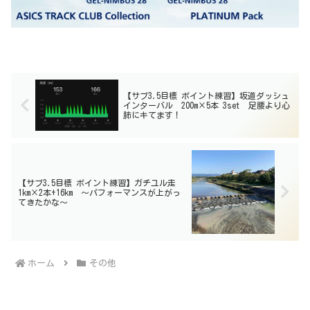
【サブ3.5目標 ポイント練習】坂道ダッシュ
インターバル 200m×5本 3set 足腰より心
肺にキてます！
【サブ3.5目標 ポイント練習】ガチユル走
1km×2本+16km 〜パフォーマンスが上がっ
てきたかな〜
ホーム
その他