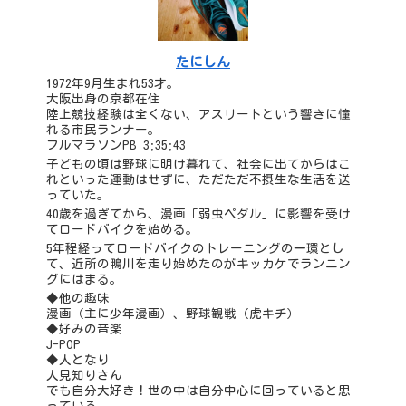
て、近所の鴨川を走り始めたのがキッカケでランニン
グにはまる。
◆他の趣味
漫画（主に少年漫画）、野球観戦（虎キチ）
◆好みの音楽
J-POP
◆人となり
人見知りさん
でも自分大好き！世の中は自分中心に回っていると思
っている
◆今の目標
サブ3.5！
タグ
ペース走
69
インターバル走
66
ジョグ
53
レビューなど
49
閾値走
26
距離走
19
通勤帰宅ラン
15
トレーニングメニュー
13