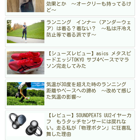
効果とか 〜オークリーも持ってるけ
ど〜
ランニング インナー（アンダーウェ
ア）は着る？着ない？ 〜私は汗冷え
防止等で着る派です〜
【シューズレビュー】asics メタスピ
ードエッジTOKYO サブ4ペースでマラ
ソン完走してみた
気温が30度を超えた時のランニング
距離やペースへの諦め 〜改めて感じ
た気温の影響〜
【レビュー】SOUNDPEATS UU2イヤーカ
フ もうタッチセンサーには戻れな
い。走る私が「物理ボタン」に狂喜乱
舞した理由