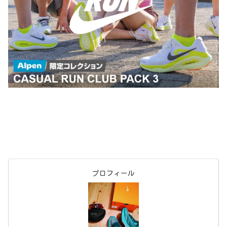
プロフィール
たにしん
1972年9月生まれ53才。
大阪出身の京都在住
陸上競技経験は全くない、アスリートという響きに憧
れる市民ランナー。
フルマラソンPB 3;35;43
子どもの頃は野球に明け暮れて、社会に出てからはこ
れといった運動はせずに、ただただ不摂生な生活を送
っていた。
40歳を過ぎてから、漫画「弱虫ペダル」に影響を受け
てロードバイクを始める。
5年程経ってロードバイクのトレーニングの一環とし