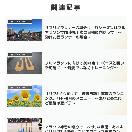
関連記事
マラソントレーニング
サブリノランナーの期分け 昨シーズンはフル
マラソンでPB連発！次の目標に向かって 〜
50代市民ランナーの場合〜
マラソントレーニング
フルマラソンに向けて30km走！ ペースと狙い
を明確に ～確認ではなくトレーニング～
マラソントレーニング
【サブ3.5へ向けて 練習日誌】真夏のランニ
ング。7月〜8月のメニュー 〜走りこめたけ
ど最後は夏バテ〜
マラソントレーニング
マラソン練習の期分け 〜サブ4奪還・あわよ
くばサブ3.5達成したいアラフィフ市民ランナ