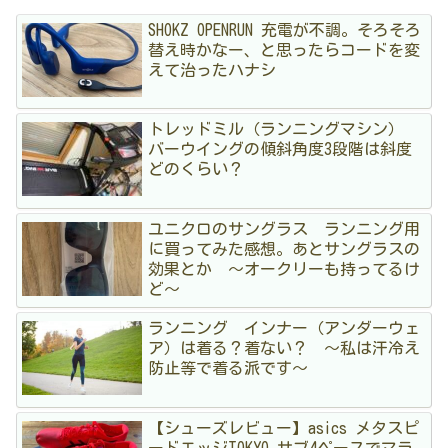
SHOKZ OPENRUN 充電が不調。そろそろ
替え時かなー、と思ったらコードを変
えて治ったハナシ
トレッドミル（ランニングマシン）
バーウイングの傾斜角度3段階は斜度
どのくらい？
ユニクロのサングラス ランニング用
に買ってみた感想。あとサングラスの
効果とか 〜オークリーも持ってるけ
ど〜
ランニング インナー（アンダーウェ
ア）は着る？着ない？ 〜私は汗冷え
防止等で着る派です〜
【シューズレビュー】asics メタスピ
ードエッジTOKYO サブ4ペースでマラ