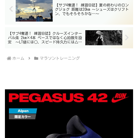
【サブ4奪還！ 練習日誌】夏の終わりのロン
グジョグ 距離は20km 〜シューズはクリフト
ン、でもそろそろかな…〜
【サブ4奪還！ 練習日誌】クルーズインター
バル走 2km×4本 ペースではなく心拍数を設
定 〜LT値には○、スピード持久力には△か
な〜
ホーム
マラソントレーニング