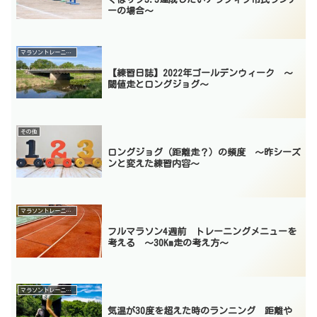
ーの場合〜
マラソントレーニング
【練習日誌】2022年ゴールデンウィーク 〜
閾値走とロングジョグ〜
その他
ロングジョグ（距離走？）の頻度 〜昨シーズ
ンと変えた練習内容〜
マラソントレーニング
フルマラソン4週前 トレーニングメニューを
考える 〜30Km走の考え方〜
マラソントレーニング
気温が30度を超えた時のランニング 距離や