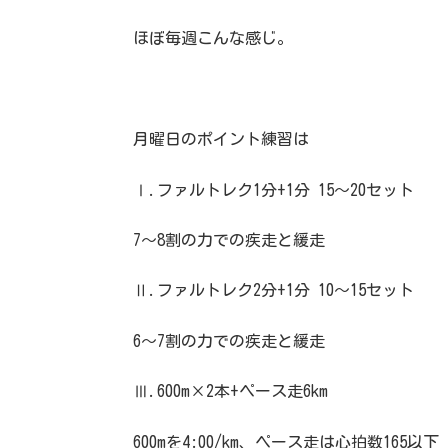
ほぼ毎週こんな感じ。
月曜日のポイント練習は
Ⅰ.ファルトレク1分+1分 15〜20セット
7〜8割の力での疾走と緩走
Ⅱ.ファルトレク2分+1分 10〜15セット
6〜7割の力での疾走と緩走
Ⅲ.600m×2本+ペース走6km
600mを4:00/km、ペース走は心拍数165以下