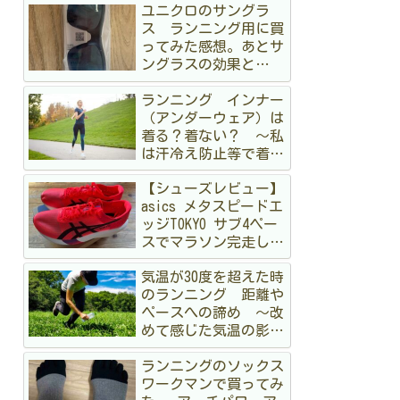
ユニクロのサングラ
ス ランニング用に買
ってみた感想。あとサ
ングラスの効果と
か 〜オークリーも持
ランニング インナー
ってるけど〜
（アンダーウェア）は
着る？着ない？ 〜私
は汗冷え防止等で着る
派です〜
【シューズレビュー】
asics メタスピードエ
ッジTOKYO サブ4ペー
スでマラソン完走して
みた
気温が30度を超えた時
のランニング 距離や
ペースへの諦め 〜改
めて感じた気温の影
響〜
ランニングのソックス
ワークマンで買ってみ