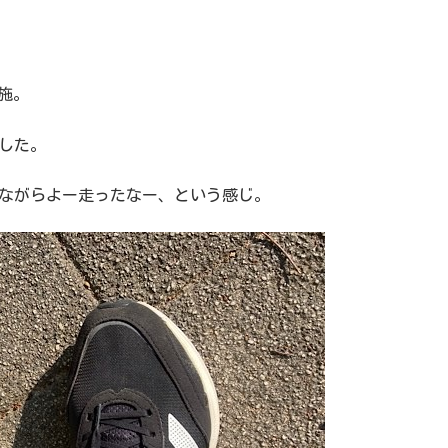
施。
でした。
我ながらよー走ったなー、という感じ。