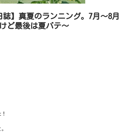
日誌】真夏のランニング。7月〜8月
けど最後は夏バテ〜
た！
と。