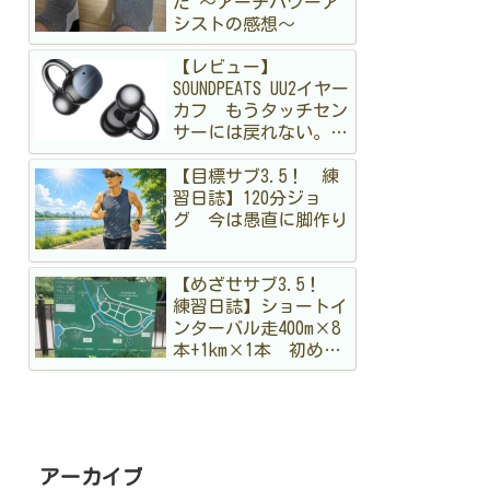
た 〜アーチパワーア
シストの感想〜
【レビュー】
SOUNDPEATS UU2イヤー
カフ もうタッチセン
サーには戻れない。走
る私が「物理ボタン」
【目標サブ3.5！ 練
に狂喜乱舞した理由
習日誌】120分ジョ
グ 今は愚直に脚作り
【めざせサブ3.5！
練習日誌】ショートイ
ンターバル走400m×8
本+1km×1本 初めて
のメニュー。まだ手探
りですが結構出し切っ
た！
アーカイブ