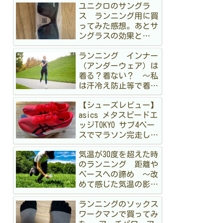
ユニクロのサングラ
ス ランニング用に買
ってみた感想。あとサ
ングラスの効果と
か 〜オークリーも持
ランニング インナー
ってるけど〜
（アンダーウェア）は
着る？着ない？ 〜私
は汗冷え防止等で着る
派です〜
【シューズレビュー】
asics メタスピードエ
ッジTOKYO サブ4ペー
スでマラソン完走して
みた
気温が30度を超えた時
のランニング 距離や
ペースへの諦め 〜改
めて感じた気温の影
響〜
ランニングのソックス
ワークマンで買ってみ