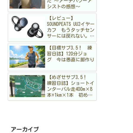
た 〜アーチパワーア
シストの感想〜
【レビュー】
SOUNDPEATS UU2イヤー
カフ もうタッチセン
サーには戻れない。走
る私が「物理ボタン」
【目標サブ3.5！ 練
に狂喜乱舞した理由
習日誌】120分ジョ
グ 今は愚直に脚作り
【めざせサブ3.5！
練習日誌】ショートイ
ンターバル走400m×8
本+1km×1本 初めて
のメニュー。まだ手探
りですが結構出し切っ
た！
アーカイブ