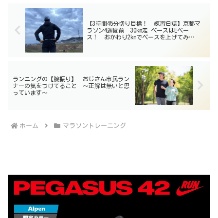
【3時間45分切り目標！ 練習日誌】京都マ
ラソン4週間前 30km走 ペースはEペー
ス！ おかわり2kmでペースを上げてみ
る 〜後半型のレースのために〜
ランニングの【腕振り】 おじさん市民ラン
ナーの気をつけてること 〜正解は無いと思
っています〜
ホーム
マラソントレーニング