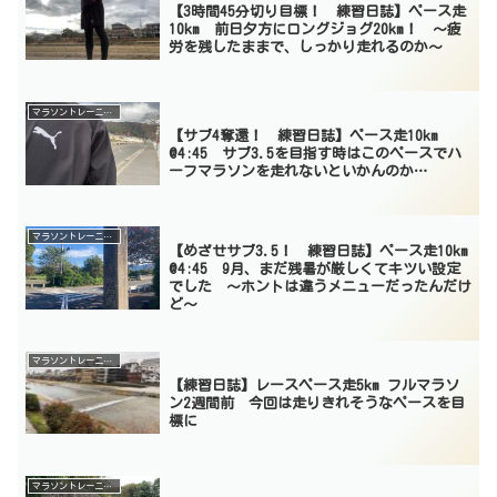
【3時間45分切り目標！ 練習日誌】ペース走
10km 前日夕方にロングジョグ20km！ 〜疲
労を残したままで、しっかり走れるのか〜
マラソントレーニング
【サブ4奪還！ 練習日誌】ペース走10km
@4:45 サブ3.5を目指す時はこのペースでハ
ーフマラソンを走れないといかんのか…
マラソントレーニング
【めざせサブ3.5！ 練習日誌】ペース走10km
@4:45 9月、まだ残暑が厳しくてキツい設定
でした 〜ホントは違うメニューだったんだけ
ど〜
マラソントレーニング
【練習日誌】レースペース走5km フルマラソ
ン2週間前 今回は走りきれそうなペースを目
標に
マラソントレーニング