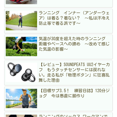
ランニング インナー（アンダーウェ
ア）は着る？着ない？ 〜私は汗冷え
防止等で着る派です〜
気温が30度を超えた時のランニング
距離やペースへの諦め 〜改めて感じ
た気温の影響〜
【レビュー】SOUNDPEATS UU2イヤーカ
フ もうタッチセンサーには戻れな
い。走る私が「物理ボタン」に狂喜乱
舞した理由
【目標サブ3.5！ 練習日誌】120分ジ
ョグ 今は愚直に脚作り
ランニングのソックス ワークマンで