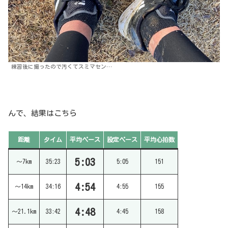
練習後に撮ったので汚くてスミマセン…
んで、結果はこちら
距離
タイム
平均ペース
設定ペース
平均心拍数
5:03
〜7km
35:23
5:05
151
4:54
〜14km
34:16
4:55
155
4:48
〜21.1km
33:42
4:45
158