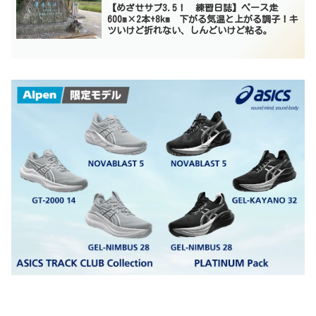
【めざせサブ3.5！ 練習日誌】ペース走
600m×2本+8km 下がる気温と上がる調子！キ
ツいけど折れない、しんどいけど粘る。