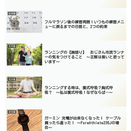
その他
フルマラソン後の練習再開！いつもの練習メニ
ューに戻るまでの日数と、2つの約束
その他
ランニングの【腕振り】 おじさん市民ランナ
ーの気をつけてること 〜正解は無いと思って
います〜
その他
ランニングする時は、腹式呼吸？胸式呼
吸？ 〜私は腹式呼吸！なぜならば…〜
その他
ガーミン 充電が出来なくなった！ ケーブル
買ったら直った！ 〜ForeAthlete235Jの場
合〜