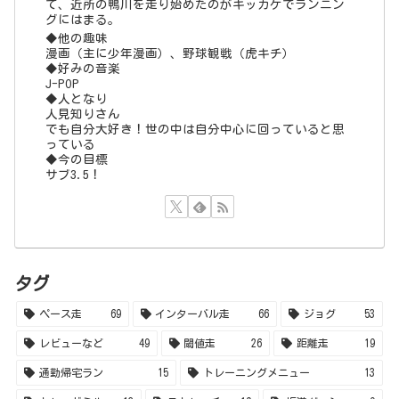
タグ
ペース走
69
インターバル走
66
ジョグ
53
レビューなど
49
閾値走
26
距離走
19
通勤帰宅ラン
15
トレーニングメニュー
13
トレッドミル
13
ストレッチ
10
坂道ダッシュ
9
ランニングフォーム
6
補給食等
5
ガチユル走
5
マスターズ
5
ファルトレク
4
ロケットマラソン2020
3
ミドル走
2
タイムトライアル
2
ウェーブ走
2
奈良マラソン2021
2
淀川マラソン2022
2
LSD
2
クロストレーニング
1
なにわ淀川マラソン2021
1
雑感
1
あいの土山マラソン2022
1
SAURUSマラソンチャレンジ
1
京都マラソン2023
1
なにわ淀川マラソン2023
1
あいの土山マラソン2023
1