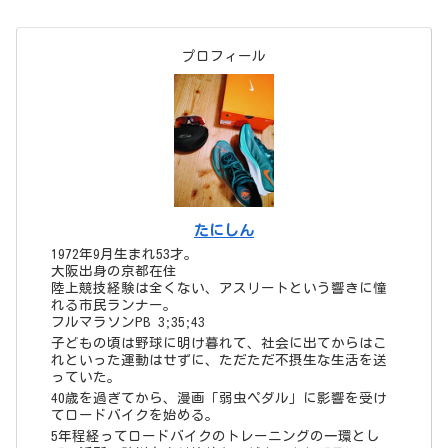
陸上競技経験は全くない、アスリートという響きに憧
れる市民ランナー。
フルマラソンPB 3;35;43
子どもの頃は野球に明け暮れて、社会に出てからはこ
れといった運動はせずに、ただただ不摂生な生活を送
っていた。
40歳を過ぎてから、漫画「弱虫ペダル」に影響を受け
てロードバイクを始める。
5年程経ってロードバイクのトレーニングの一環とし
て、近所の鴨川を走り始めたのがキッカケでランニン
グにはまる。
◆他の趣味
漫画（主に少年漫画）、野球観戦（虎キチ）
◆好みの音楽
J-POP
◆人となり
人見知りさん
でも自分大好き！世の中は自分中心に回っていると思
っている
◆今の目標
サブ3.5！