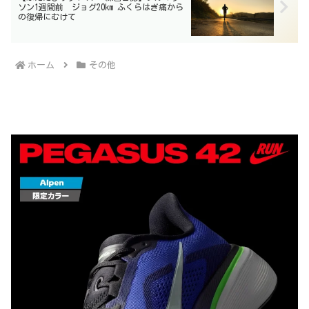
ソン1週間前 ジョグ20km ふくらはぎ痛から
の復帰にむけて
ホーム
その他