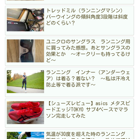
トレッドミル（ランニングマシン）
バーウイングの傾斜角度3段階は斜度
どのくらい？
ユニクロのサングラス ランニング用
に買ってみた感想。あとサングラスの
効果とか 〜オークリーも持ってるけ
ど〜
ランニング インナー（アンダーウェ
ア）は着る？着ない？ 〜私は汗冷え
防止等で着る派です〜
【シューズレビュー】asics メタスピ
ードエッジTOKYO サブ4ペースでマラ
ソン完走してみた
気温が30度を超えた時のランニング