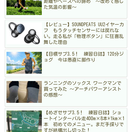
距離やペースへの諦め 〜改めて感じ
た気温の影響〜
【レビュー】SOUNDPEATS UU2イヤーカ
フ もうタッチセンサーには戻れな
い。走る私が「物理ボタン」に狂喜乱
舞した理由
【目標サブ3.5！ 練習日誌】120分ジ
ョグ 今は愚直に脚作り
ランニングのソックス ワークマンで
買ってみた 〜アーチパワーアシスト
の感想〜
【めざせサブ3.5！ 練習日誌】ショ
ートインターバル走400m×8本+1km×1
本 初めてのメニュー。まだ手探りで
すが結構出し切った！