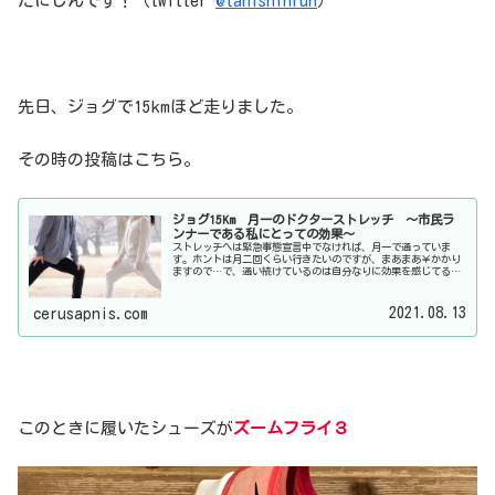
たにしんです！（twitter
@tanishinrun
）
先日、ジョグで15kmほど走りました。
その時の投稿はこちら。
ジョグ15Km 月一のドクターストレッチ 〜市民ラ
ンナーである私にとっての効果〜
ストレッチへは緊急事態宣言中でなければ、月一で通っていま
す。ホントは月二回くらい行きたいのですが、まあまあ￥かかり
ますので…で、通い続けているのは自分なりに効果を感じてるか
らなのですが、それらをちょっと挙げてみようかと。
2021.08.13
cerusapnis.com
このときに履いたシューズが
ズームフライ３