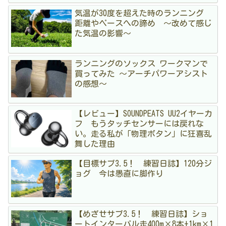
気温が30度を超えた時のランニング
距離やペースへの諦め 〜改めて感じ
た気温の影響〜
ランニングのソックス ワークマンで
買ってみた 〜アーチパワーアシスト
の感想〜
【レビュー】SOUNDPEATS UU2イヤーカ
フ もうタッチセンサーには戻れな
い。走る私が「物理ボタン」に狂喜乱
舞した理由
【目標サブ3.5！ 練習日誌】120分ジ
ョグ 今は愚直に脚作り
【めざせサブ3.5！ 練習日誌】ショ
ートインターバル走400m×8本+1km×1