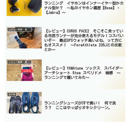
ランニング イヤホンはインナーイヤー型かカ
ナル型か？ 〜私のイヤホン遍歴【Bose】・
【Jabra】〜
レビュー雑感・商品紹介
【レビュー】COROS PACE2 そこそこ走ってい
る市民ランナーが充分使えるモデル！コスパい
いぞー 最近GPSウォッチ高いよね、って方に
もオススメ！ 〜ForeAthlete 235Jとの比較
とか〜
レビュー雑感・商品紹介
【レビュー】YAMAtune ソックス スパイダー
アーチショート 5toe スベリドメ 雑感 〜
ランニングで履いてみた〜
その他
ランニングシューズが汗で臭い！ 何で洗
う？ ここはやっぱりオキシクリーン。