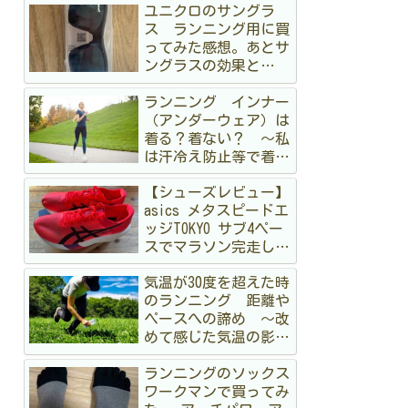
ユニクロのサングラ
ス ランニング用に買
ってみた感想。あとサ
ングラスの効果と
か 〜オークリーも持
ランニング インナー
ってるけど〜
（アンダーウェア）は
着る？着ない？ 〜私
は汗冷え防止等で着る
派です〜
【シューズレビュー】
asics メタスピードエ
ッジTOKYO サブ4ペー
スでマラソン完走して
みた
気温が30度を超えた時
のランニング 距離や
ペースへの諦め 〜改
めて感じた気温の影
響〜
ランニングのソックス
ワークマンで買ってみ