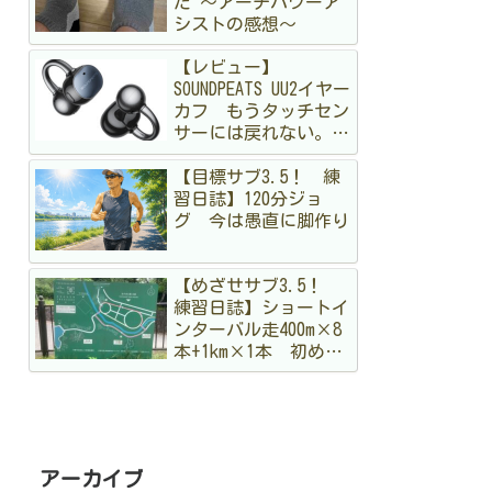
た 〜アーチパワーア
シストの感想〜
【レビュー】
SOUNDPEATS UU2イヤー
カフ もうタッチセン
サーには戻れない。走
る私が「物理ボタン」
【目標サブ3.5！ 練
に狂喜乱舞した理由
習日誌】120分ジョ
グ 今は愚直に脚作り
【めざせサブ3.5！
練習日誌】ショートイ
ンターバル走400m×8
本+1km×1本 初めて
のメニュー。まだ手探
りですが結構出し切っ
た！
アーカイブ