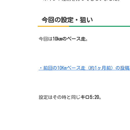
今回の設定・狙い
今回は
10kmのペース走
。
・前回の10Kmペース走（約1ヶ月前）の投
設定はその時と同じ
キロ5:20
。