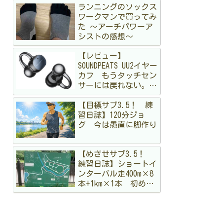
ランニングのソックス
ワークマンで買ってみ
た 〜アーチパワーア
シストの感想〜
【レビュー】
SOUNDPEATS UU2イヤー
カフ もうタッチセン
サーには戻れない。走
る私が「物理ボタン」
【目標サブ3.5！ 練
に狂喜乱舞した理由
習日誌】120分ジョ
グ 今は愚直に脚作り
【めざせサブ3.5！
練習日誌】ショートイ
ンターバル走400m×8
本+1km×1本 初めて
のメニュー。まだ手探
りですが結構出し切っ
た！