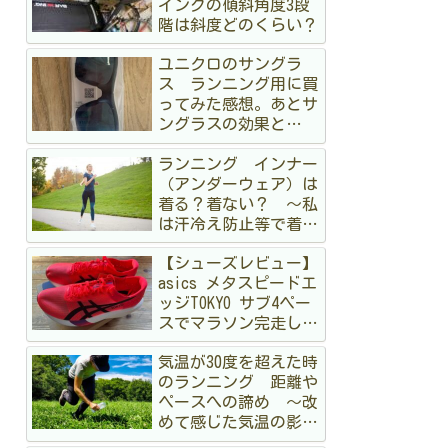
イングの傾斜角度3段
階は斜度どのくらい？
ユニクロのサングラ
ス ランニング用に買
ってみた感想。あとサ
ングラスの効果と
か 〜オークリーも持
ランニング インナー
ってるけど〜
（アンダーウェア）は
着る？着ない？ 〜私
は汗冷え防止等で着る
派です〜
【シューズレビュー】
asics メタスピードエ
ッジTOKYO サブ4ペー
スでマラソン完走して
みた
気温が30度を超えた時
のランニング 距離や
ペースへの諦め 〜改
めて感じた気温の影
響〜