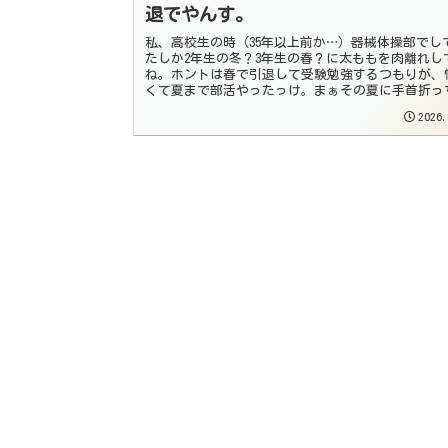
退でやんす。
私、高校生の時（35年以上前か…）器械体操部でし
たしか2年生の冬？3年生の春？に太ももを肉離れし
ね。ホントは春で引退して受験勉強するつもりが、
くて夏まで部活やったっけ。まぁその夏に手首折っ
いましたけどね（笑） たにしんです！ ...
2026.