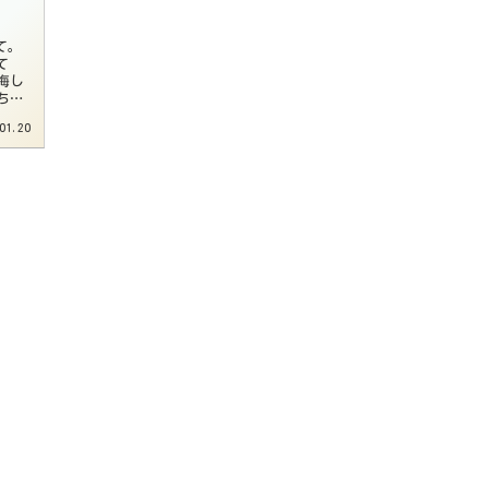
て。
て
悔し
ちま
01.20