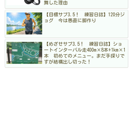
舞した理由
【目標サブ3.5！ 練習日誌】120分ジ
ョグ 今は愚直に脚作り
【めざせサブ3.5！ 練習日誌】ショ
ートインターバル走400m×8本+1km×1
本 初めてのメニュー。まだ手探りで
すが結構出し切った！
アーカイブ
4
2026年7月
5
2026年6月