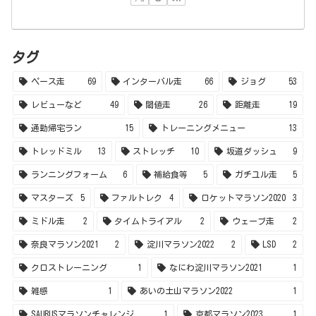
マスターズ
5
ファルトレク
4
ロケットマラソン2020
3
ミドル走
2
タイムトライアル
2
ウェーブ走
2
奈良マラソン2021
2
淀川マラソン2022
2
LSD
2
クロストレーニング
1
なにわ淀川マラソン2021
1
雑感
1
あいの土山マラソン2022
1
SAURUSマラソンチャレンジ
1
京都マラソン2023
1
なにわ淀川マラソン2023
1
あいの土山マラソン2023
1
びわ湖マラソン2024
1
筋トレ
1
みえ松阪マラソン2024
1
京都マラソン2025
1
なにわ淀川マラソン2025
1
金沢マラソン2025
1
神戸マラソン2025
1
姫路城マラソン2026
1
ふくい桜マラソン2026
1
ひらかたハーフマラソン2024
1
カテゴリー