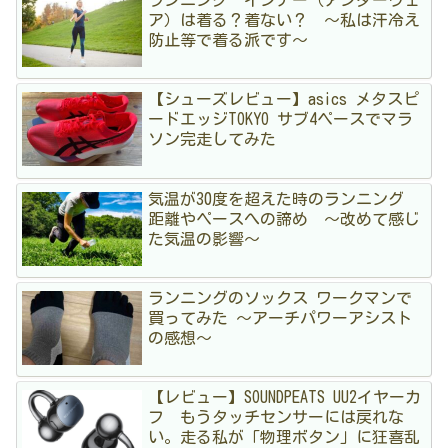
ア）は着る？着ない？ 〜私は汗冷え
防止等で着る派です〜
【シューズレビュー】asics メタスピ
ードエッジTOKYO サブ4ペースでマラ
ソン完走してみた
気温が30度を超えた時のランニング
距離やペースへの諦め 〜改めて感じ
た気温の影響〜
ランニングのソックス ワークマンで
買ってみた 〜アーチパワーアシスト
の感想〜
【レビュー】SOUNDPEATS UU2イヤーカ
フ もうタッチセンサーには戻れな
い。走る私が「物理ボタン」に狂喜乱