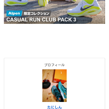
たにしん
1972年9月生まれ53才。
大阪出身の京都在住
陸上競技経験は全くない、アスリートという響きに憧
れる市民ランナー。
フルマラソンPB 3;35;43
子どもの頃は野球に明け暮れて、社会に出てからはこ
れといった運動はせずに、ただただ不摂生な生活を送
っていた。
40歳を過ぎてから、漫画「弱虫ペダル」に影響を受け
てロードバイクを始める。
5年程経ってロードバイクのトレーニングの一環とし
て、近所の鴨川を走り始めたのがキッカケでランニン
グにはまる。
◆他の趣味
漫画（主に少年漫画）、野球観戦（虎キチ）