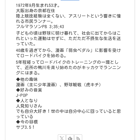
◆好みの音楽
J-POP
◆人となり
人見知りさん
でも自分大好き！世の中は自分中心に回っていると思
っている
◆今の目標
サブ3.5！
タグ
ペース走
69
インターバル走
66
ジョグ
53
レビューなど
49
閾値走
26
距離走
19
通勤帰宅ラン
15
トレーニングメニュー
13
トレッドミル
13
ストレッチ
10
坂道ダッシュ
9
ランニングフォーム
6
補給食等
5
ガチユル走
5