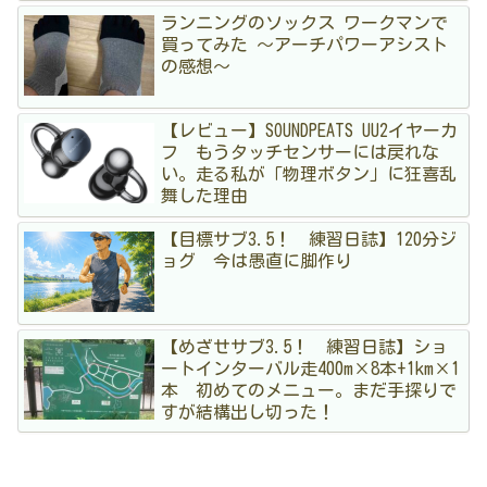
ランニングのソックス ワークマンで
買ってみた 〜アーチパワーアシスト
の感想〜
【レビュー】SOUNDPEATS UU2イヤーカ
フ もうタッチセンサーには戻れな
い。走る私が「物理ボタン」に狂喜乱
舞した理由
【目標サブ3.5！ 練習日誌】120分ジ
ョグ 今は愚直に脚作り
【めざせサブ3.5！ 練習日誌】ショ
ートインターバル走400m×8本+1km×1
本 初めてのメニュー。まだ手探りで
すが結構出し切った！