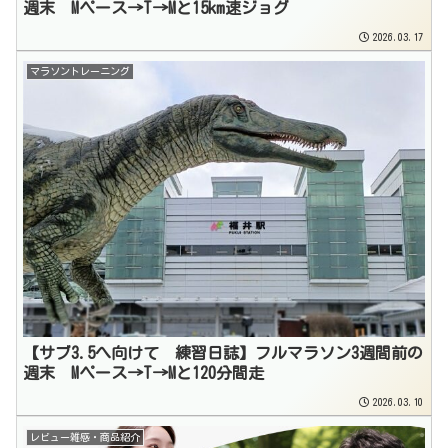
週末 Mペース→T→Mと15km速ジョグ
2026.03.17
マラソントレーニング
【サブ3.5へ向けて 練習日誌】フルマラソン3週間前の
週末 Mペース→T→Mと120分間走
2026.03.10
レビュー雑感・商品紹介