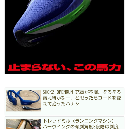
SHOKZ OPENRUN 充電が不調。そろそろ
替え時かなー、と思ったらコードを変
えて治ったハナシ
トレッドミル（ランニングマシン）
バーウイングの傾斜角度3段階は斜度