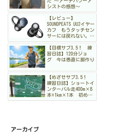
た 〜アーチパワーア
シストの感想〜
【レビュー】
SOUNDPEATS UU2イヤー
カフ もうタッチセン
サーには戻れない。走
る私が「物理ボタン」
【目標サブ3.5！ 練
に狂喜乱舞した理由
習日誌】120分ジョ
グ 今は愚直に脚作り
【めざせサブ3.5！
練習日誌】ショートイ
ンターバル走400m×8
本+1km×1本 初めて
のメニュー。まだ手探
りですが結構出し切っ
た！
アーカイブ