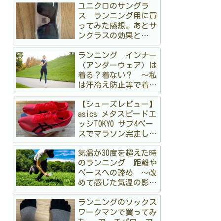
ユニクロのサングラ
ス ランニング用に買
ってみた感想。あとサ
ングラスの効果と
か 〜オークリーも持
ランニング インナー
ってるけど〜
（アンダーウェア）は
着る？着ない？ 〜私
は汗冷え防止等で着る
派です〜
【シューズレビュー】
asics メタスピードエ
ッジTOKYO サブ4ペー
スでマラソン完走して
みた
気温が30度を超えた時
のランニング 距離や
ペースへの諦め 〜改
めて感じた気温の影
響〜
ランニングのソックス
ワークマンで買ってみ