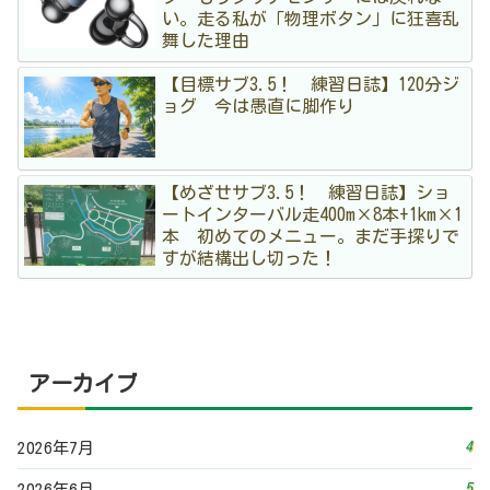
い。走る私が「物理ボタン」に狂喜乱
舞した理由
【目標サブ3.5！ 練習日誌】120分ジ
ョグ 今は愚直に脚作り
【めざせサブ3.5！ 練習日誌】ショ
ートインターバル走400m×8本+1km×1
本 初めてのメニュー。まだ手探りで
すが結構出し切った！
アーカイブ
4
2026年7月
5
2026年6月