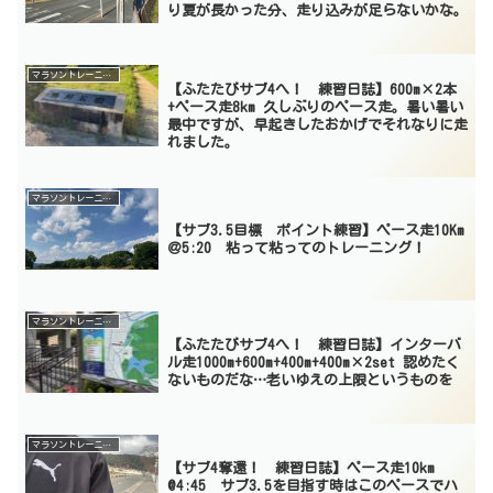
り夏が長かった分、走り込みが足らないかな。
マラソントレーニング
【ふたたびサブ4へ！ 練習日誌】600m×2本
+ペース走8km 久しぶりのペース走。暑い暑い
最中ですが、早起きしたおかげでそれなりに走
れました。
マラソントレーニング
【サブ3.5目標 ポイント練習】ペース走10Km
＠5:20 粘って粘ってのトレーニング！
マラソントレーニング
【ふたたびサブ4へ！ 練習日誌】インターバ
ル走1000m+600m+400m+400m×2set 認めたく
ないものだな…老いゆえの上限というものを
マラソントレーニング
【サブ4奪還！ 練習日誌】ペース走10km
@4:45 サブ3.5を目指す時はこのペースでハ