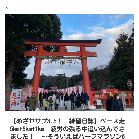
PR
【めざせサブ3.5！ 練習日誌】ペース走
5km+3km+1km 疲労の残る中追い込んでき
ました！ 〜そういえばハーフマラソン6