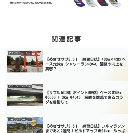
関連記事
マラソントレーニング
【めざせサブ3.5！ 練習日誌】400m×4本+ペ
ース走8km シャワーランの中、閾値の向上を
実感？
マラソントレーニング
【サブ3.5目標 ポイント練習】ペース走5Km
@5:00 + 3Km @4:45 脂肪を燃焼できるカラ
ダを目指して
マラソントレーニング
【めざせサブ3.5！ 練習日誌】フルマラソン
まであと2週間！ビルドアップ走21km やっぱ