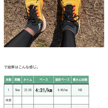
で結果はこんな感じ。
本数
距離
タイム
ペース
設定ペース
最大心拍数
4:31/km
1
5km
22:36
4:40/km
163
休息