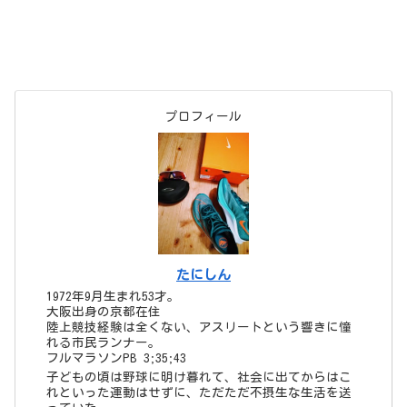
たにしん
1972年9月生まれ53才。
大阪出身の京都在住
陸上競技経験は全くない、アスリートという響きに憧
れる市民ランナー。
フルマラソンPB 3;35;43
子どもの頃は野球に明け暮れて、社会に出てからはこ
れといった運動はせずに、ただただ不摂生な生活を送
っていた。
40歳を過ぎてから、漫画「弱虫ペダル」に影響を受け
てロードバイクを始める。
5年程経ってロードバイクのトレーニングの一環とし
て、近所の鴨川を走り始めたのがキッカケでランニン
グにはまる。
◆他の趣味
漫画（主に少年漫画）、野球観戦（虎キチ）
◆好みの音楽
J-POP
◆人となり
人見知りさん
でも自分大好き！世の中は自分中心に回っていると思
っている
◆今の目標
サブ3.5！