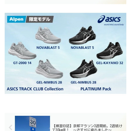
【練習日誌】京都マラソン3週間前。2週続け
て30km走！ 〜さすがに疲れました〜