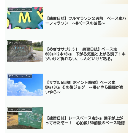
マラソントレーニング
【練習日誌】フルマラソン２週前 ペース走ハ
ーフマラソン 〜Mペースの確認〜
マラソントレーニング
【めざせサブ3.5！ 練習日誌】ペース走
600m×2本+8km 下がる気温と上がる調子！キ
ツいけど折れない、しんどいけど粘る。
マラソントレーニング
【サブ3.5目標 ポイント練習】ペース走
5Km+3Km その後ジョグ 〜暑いやら腸脛が痛
いやら〜
マラソントレーニング
【練習日誌】レースペース走5km 調子が上が
ってきたぞー！ 心拍数150前後のペース確認