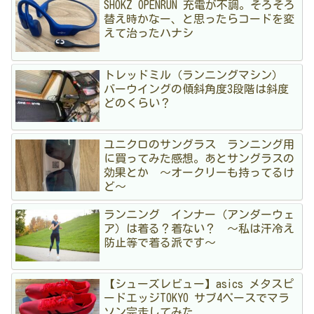
SHOKZ OPENRUN 充電が不調。そろそろ
替え時かなー、と思ったらコードを変
えて治ったハナシ
トレッドミル（ランニングマシン）
バーウイングの傾斜角度3段階は斜度
どのくらい？
ユニクロのサングラス ランニング用
に買ってみた感想。あとサングラスの
効果とか 〜オークリーも持ってるけ
ど〜
ランニング インナー（アンダーウェ
ア）は着る？着ない？ 〜私は汗冷え
防止等で着る派です〜
【シューズレビュー】asics メタスピ
ードエッジTOKYO サブ4ペースでマラ
ソン完走してみた