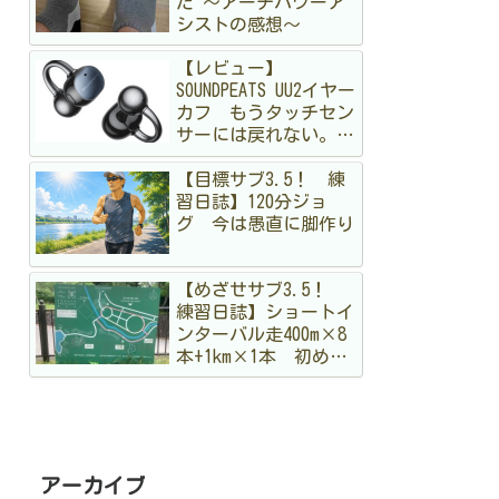
た 〜アーチパワーア
シストの感想〜
【レビュー】
SOUNDPEATS UU2イヤー
カフ もうタッチセン
サーには戻れない。走
る私が「物理ボタン」
【目標サブ3.5！ 練
に狂喜乱舞した理由
習日誌】120分ジョ
グ 今は愚直に脚作り
【めざせサブ3.5！
練習日誌】ショートイ
ンターバル走400m×8
本+1km×1本 初めて
のメニュー。まだ手探
りですが結構出し切っ
た！
アーカイブ