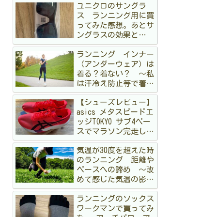
ユニクロのサングラ
ス ランニング用に買
ってみた感想。あとサ
ングラスの効果と
か 〜オークリーも持
ランニング インナー
ってるけど〜
（アンダーウェア）は
着る？着ない？ 〜私
は汗冷え防止等で着る
派です〜
【シューズレビュー】
asics メタスピードエ
ッジTOKYO サブ4ペー
スでマラソン完走して
みた
気温が30度を超えた時
のランニング 距離や
ペースへの諦め 〜改
めて感じた気温の影
響〜
ランニングのソックス
ワークマンで買ってみ