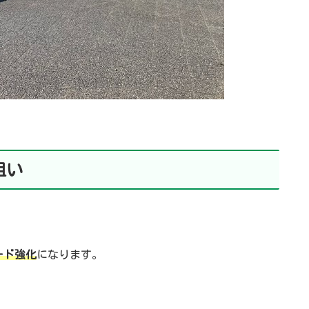
狙い
ード強化
になります。