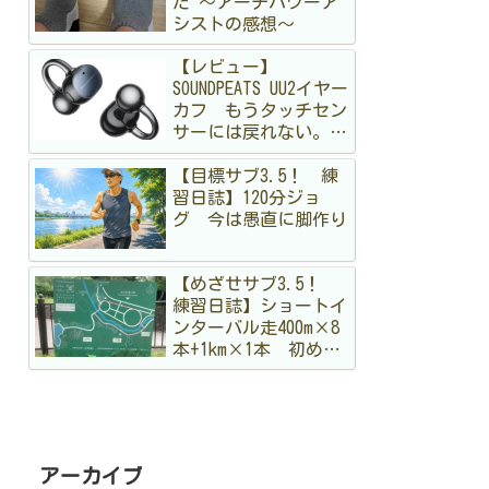
た 〜アーチパワーア
シストの感想〜
【レビュー】
SOUNDPEATS UU2イヤー
カフ もうタッチセン
サーには戻れない。走
る私が「物理ボタン」
【目標サブ3.5！ 練
に狂喜乱舞した理由
習日誌】120分ジョ
グ 今は愚直に脚作り
【めざせサブ3.5！
練習日誌】ショートイ
ンターバル走400m×8
本+1km×1本 初めて
のメニュー。まだ手探
りですが結構出し切っ
た！
アーカイブ