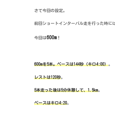
さて今回の設定。
前回ショートインターバル走を行った時には、
600m
今回は
！
600mを5本。ペースは144秒（キロ4:00）
。
レストは120秒
。
5本走った後は5分休憩して、1.5km
。
ペースはキロ4:20
。