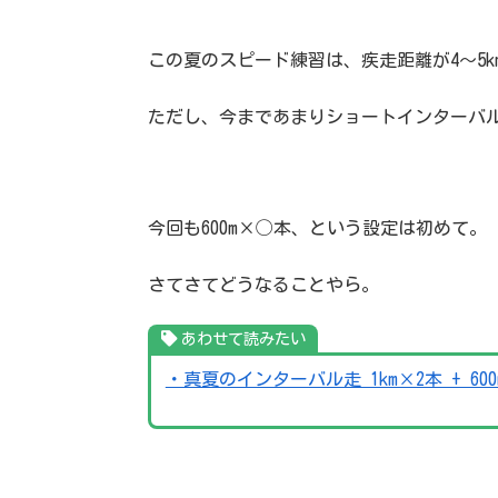
この夏のスピード練習は、疾走距離が4〜5
ただし、今まであまりショートインターバ
今回も600m×◯本、という設定は初めて。
さてさてどうなることやら。
あわせて読みたい
・真夏のインターバル走 1km×2本 + 60