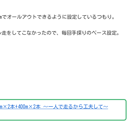
kmでオールアウトできるように設定しているつもり。
ル走をしてこなかったので、毎回手探りのペース設定。
0m×2本+400m×2本 〜一人で走るから工夫して〜