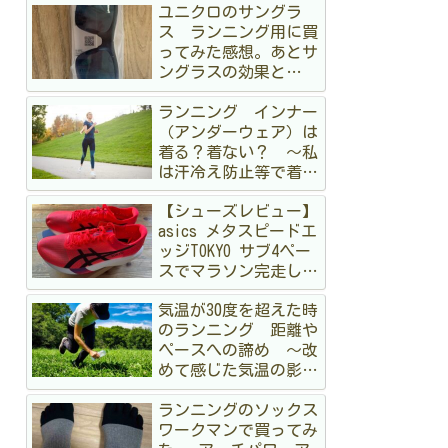
ユニクロのサングラ
ス ランニング用に買
ってみた感想。あとサ
ングラスの効果と
か 〜オークリーも持
ランニング インナー
ってるけど〜
（アンダーウェア）は
着る？着ない？ 〜私
は汗冷え防止等で着る
派です〜
【シューズレビュー】
asics メタスピードエ
ッジTOKYO サブ4ペー
スでマラソン完走して
みた
気温が30度を超えた時
のランニング 距離や
ペースへの諦め 〜改
めて感じた気温の影
響〜
ランニングのソックス
ワークマンで買ってみ