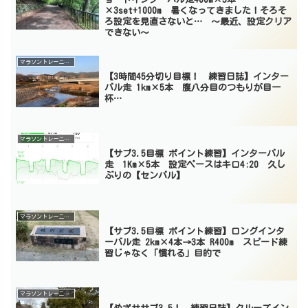
×3set+1000m 暑くなってきました！そろそ
ろ設定を見直さないと… 〜最近、設定クリア
できない〜
マラソントレーニング
【3時間45分切り目標！ 練習日誌】インター
バル走 1km×5本 腹八分目のつもりが目一
杯…
マラソントレーニング
【サブ3.5目標 ポイント練習】インターバル
走 1Km×5本 設定ペースはキロ4:20 久し
ぶりの【センバル】
マラソントレーニング
【サブ3.5目標 ポイント練習】ロングインタ
ーバル走 2km×4本→3本 R400m スピード練
習じゃなく「慣れる」目的で
マラソントレーニング