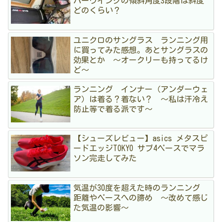
バーウイングの傾斜角度3段階は斜度
どのくらい？
ユニクロのサングラス ランニング用
に買ってみた感想。あとサングラスの
効果とか 〜オークリーも持ってるけ
ど〜
ランニング インナー（アンダーウェ
ア）は着る？着ない？ 〜私は汗冷え
防止等で着る派です〜
【シューズレビュー】asics メタスピ
ードエッジTOKYO サブ4ペースでマラ
ソン完走してみた
気温が30度を超えた時のランニング
距離やペースへの諦め 〜改めて感じ
た気温の影響〜