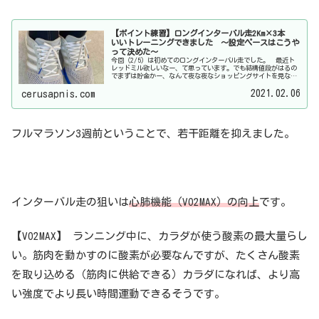
【ポイント練習】ロングインターバル走2Km×3本
いいトレーニングできました 〜設定ペースはこうや
って決めた〜
今回（2/5）は初めてのロングインターバル走でした。 最近ト
レッドミル欲しいなー、て思っています。でも結構値段がはるの
でまずは貯金かー、なんて夜な夜なショッピングサイトを見なが
ら思っています…。 たにしんです！ 結果初めてのロングイン
2021.02.06
ターバ...
cerusapnis.com
フルマラソン3週前ということで、若干距離を抑えました。
インターバル走の狙いは
心肺機能（VO2MAX）の向上
です。
【VO2MAX】 ランニング中に、カラダが使う酸素の最大量らし
い。筋肉を動かすのに酸素が必要なんですが、たくさん酸素
を取り込める（筋肉に供給できる）カラダになれば、より高
い強度でより長い時間運動できるそうです。