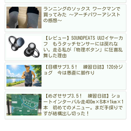
ランニングのソックス ワークマンで
買ってみた 〜アーチパワーアシスト
の感想〜
【レビュー】SOUNDPEATS UU2イヤーカ
フ もうタッチセンサーには戻れな
い。走る私が「物理ボタン」に狂喜乱
舞した理由
【目標サブ3.5！ 練習日誌】120分ジ
ョグ 今は愚直に脚作り
【めざせサブ3.5！ 練習日誌】ショ
ートインターバル走400m×8本+1km×1
本 初めてのメニュー。まだ手探りで
すが結構出し切った！