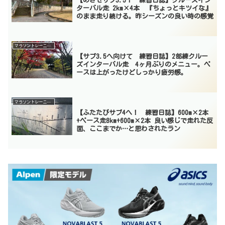
【めざせサブ3.5！ 練習日誌】クルーズイン
ターバル走 2km×4本 『ちょっとキツイな』
のまま走り続ける。昨シーズンの良い時の感覚
マラソントレーニング
【サブ3.5へ向けて 練習日誌】2部練クルー
ズインターバル走 4ヶ月ぶりのメニュー。ペ
ースは上がったけどしっかり疲労感。
マラソントレーニング
【ふたたびサブ4へ！ 練習日誌】600m×2本
+ペース走8km+600m×2本 良い感じで走れた反
面、ここまでか…と思わされたラン