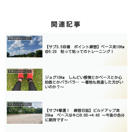
関連記事
マラソントレーニング
【サブ3.5目標 ポイント練習】ペース走10Km
＠5:20 粘って粘ってのトレーニング！
マラソントレーニング
ジョグ10Km しんどい感覚とかペースとか心
拍数とかバラバラ… 〜着地も見直した方がい
いのか？〜
マラソントレーニング
【サブ4奪還！ 練習日誌】ビルドアップ走
20km ペースはキロ6:00→4:40 〜今後の自分
に期待です〜