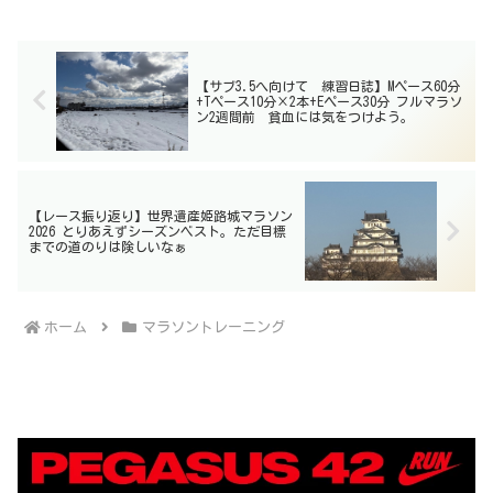
【サブ3.5へ向けて 練習日誌】Mペース60分
+Tペース10分×2本+Eペース30分 フルマラソ
ン2週間前 貧血には気をつけよう。
【レース振り返り】世界遺産姫路城マラソン
2026 とりあえずシーズンベスト。ただ目標
までの道のりは険しいなぁ
ホーム
マラソントレーニング