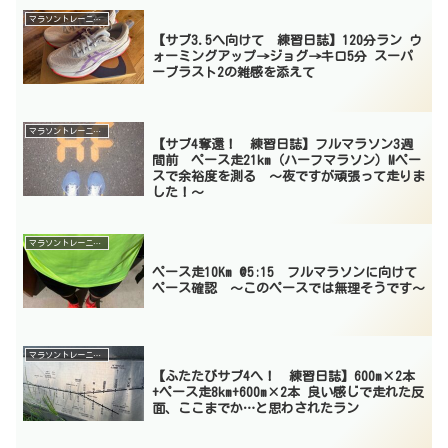
マラソントレーニング
【サブ3.5へ向けて 練習日誌】120分ラン ウ
ォーミングアップ→ジョグ→キロ5分 スーパ
ーブラスト2の雑感を添えて
マラソントレーニング
【サブ4奪還！ 練習日誌】フルマラソン3週
間前 ペース走21km（ハーフマラソン）Mペー
スで余裕度を測る 〜夜ですが頑張って走りま
した！〜
マラソントレーニング
ペース走10Km @5:15 フルマラソンに向けて
ペース確認 〜このペースでは無理そうです〜
マラソントレーニング
【ふたたびサブ4へ！ 練習日誌】600m×2本
+ペース走8km+600m×2本 良い感じで走れた反
面、ここまでか…と思わされたラン