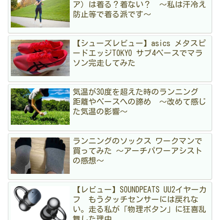
ア）は着る？着ない？ 〜私は汗冷え
防止等で着る派です〜
【シューズレビュー】asics メタスピ
ードエッジTOKYO サブ4ペースでマラ
ソン完走してみた
気温が30度を超えた時のランニング
距離やペースへの諦め 〜改めて感じ
た気温の影響〜
ランニングのソックス ワークマンで
買ってみた 〜アーチパワーアシスト
の感想〜
【レビュー】SOUNDPEATS UU2イヤーカ
フ もうタッチセンサーには戻れな
い。走る私が「物理ボタン」に狂喜乱
舞した理由