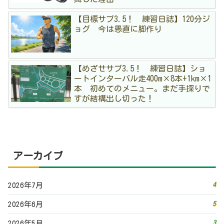
【目標サブ3.5！ 練習日誌】120分ジ
ョグ 今は愚直に脚作り
【めざせサブ3.5！ 練習日誌】ショ
ートインターバル走400m×8本+1km×1
本 初めてのメニュー。まだ手探りで
すが結構出し切った！
アーカイブ
4
2026年7月
5
2026年6月
3
2026年5月