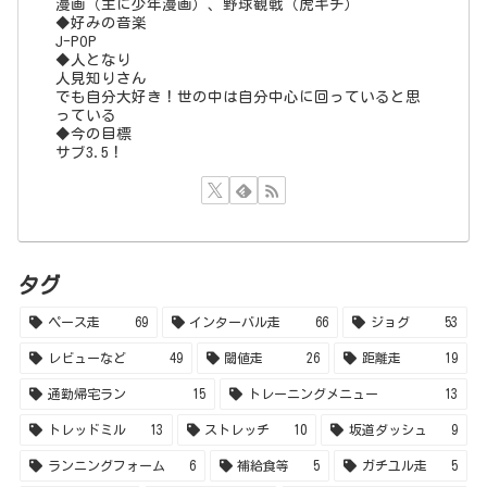
漫画（主に少年漫画）、野球観戦（虎キチ）
◆好みの音楽
J-POP
◆人となり
人見知りさん
でも自分大好き！世の中は自分中心に回っていると思
っている
◆今の目標
サブ3.5！
タグ
ペース走
69
インターバル走
66
ジョグ
53
レビューなど
49
閾値走
26
距離走
19
通勤帰宅ラン
15
トレーニングメニュー
13
トレッドミル
13
ストレッチ
10
坂道ダッシュ
9
ランニングフォーム
6
補給食等
5
ガチユル走
5