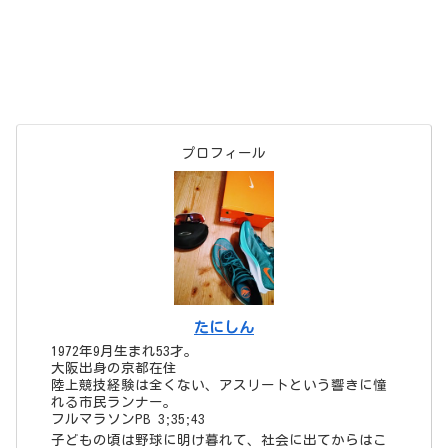
たにしん
1972年9月生まれ53才。
大阪出身の京都在住
陸上競技経験は全くない、アスリートという響きに憧
れる市民ランナー。
フルマラソンPB 3;35;43
子どもの頃は野球に明け暮れて、社会に出てからはこ
れといった運動はせずに、ただただ不摂生な生活を送
っていた。
40歳を過ぎてから、漫画「弱虫ペダル」に影響を受け
てロードバイクを始める。
5年程経ってロードバイクのトレーニングの一環とし
て、近所の鴨川を走り始めたのがキッカケでランニン
グにはまる。
◆他の趣味
漫画（主に少年漫画）、野球観戦（虎キチ）
◆好みの音楽
J-POP
◆人となり
人見知りさん
でも自分大好き！世の中は自分中心に回っていると思
っている
◆今の目標