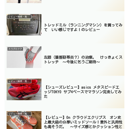
レビュー雑感・商品紹介
トレッドミル（ランニングマシン）を買ってみ
て いい感じですよ！のレビュー
カラダのケア
左膝（腸脛靭帯炎？）の治療。 けっきょくス
トレッチ 〜今後に乞うご期待〜
レビュー雑感・商品紹介
【シューズレビュー】asics メタスピードエ
ッジTOKYO サブ4ペースでマラソン完走してみ
た
レビュー雑感・商品紹介
【レビュー】On クラウドエクリプス オン史
上最大級の分厚いミッドソール！意外と汎用性
も高そうだ。 〜サイズ感とかクッション性と