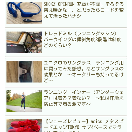
SHOKZ OPENRUN 充電が不調。そろそろ
替え時かなー、と思ったらコードを変
えて治ったハナシ
トレッドミル（ランニングマシン）
バーウイングの傾斜角度3段階は斜度
どのくらい？
ユニクロのサングラス ランニング用
に買ってみた感想。あとサングラスの
効果とか 〜オークリーも持ってるけ
ど〜
ランニング インナー（アンダーウェ
ア）は着る？着ない？ 〜私は汗冷え
防止等で着る派です〜
【シューズレビュー】asics メタスピ
ードエッジTOKYO サブ4ペースでマラ