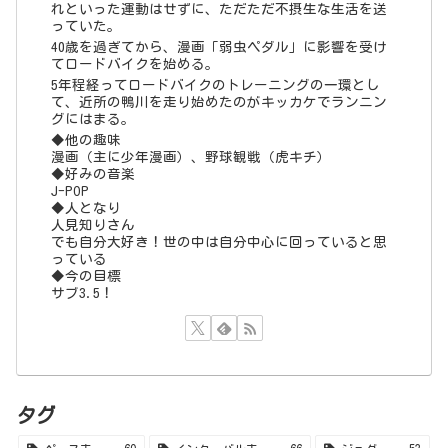
サブ3.5！
タグ
ペース走
69
インターバル走
66
ジョグ
53
レビューなど
49
閾値走
26
距離走
19
通勤帰宅ラン
15
トレーニングメニュー
13
トレッドミル
13
ストレッチ
10
坂道ダッシュ
9
ランニングフォーム
6
補給食等
5
ガチユル走
5
マスターズ
5
ファルトレク
4
ロケットマラソン2020
3
ミドル走
2
タイムトライアル
2
ウェーブ走
2
奈良マラソン2021
2
淀川マラソン2022
2
LSD
2
クロストレーニング
1
なにわ淀川マラソン2021
1