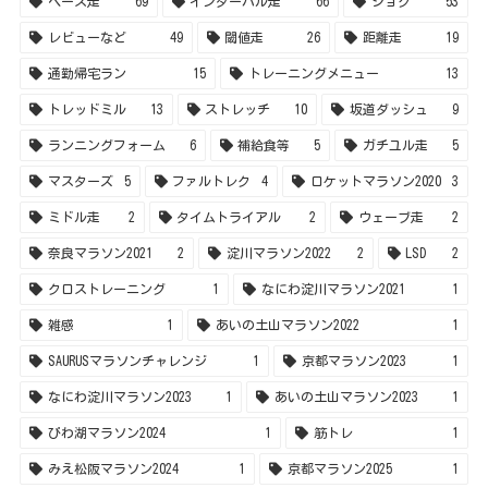
雑感
1
あいの土山マラソン2022
1
SAURUSマラソンチャレンジ
1
京都マラソン2023
1
なにわ淀川マラソン2023
1
あいの土山マラソン2023
1
びわ湖マラソン2024
1
筋トレ
1
みえ松阪マラソン2024
1
京都マラソン2025
1
なにわ淀川マラソン2025
1
金沢マラソン2025
1
神戸マラソン2025
1
姫路城マラソン2026
1
ふくい桜マラソン2026
1
ひらかたハーフマラソン2024
1
カテゴリー
27
その他
23
カラダのケア
258
マラソントレーニング