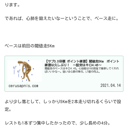
ります。
であれば、心肺を鍛えたいなーということで、ペース走に。
ペースは前回の閾値走5Km
【サブ3.5目標 ポイント練習】閾値走5Km ポイント
練習は久しぶり！ 〜設定はキロ4:45〜
閾値走のペースはキロ4:45。心拍数は160前後で推移してくれれ
ばいいかな〜。狙いは心肺の強化、LT値の向上。
2021.04.14
cerusapnis.com
より少し落として、しっかり5Kmを2本走り切れるくらいで設
定。
レストも1本ずつ集中したかったので、少し長めの4分。