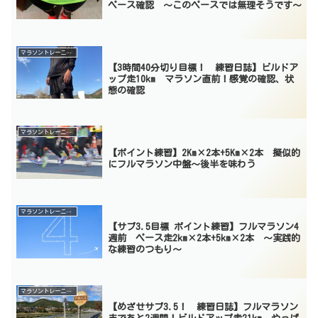
ペース確認 〜このペースでは無理そうです〜
マラソントレーニング
【3時間40分切り目標！ 練習日誌】ビルドア
ップ走10km マラソン直前！感覚の確認、状
態の確認
マラソントレーニング
【ポイント練習】2Km×2本+5Km×2本 擬似的
にフルマラソン中盤〜後半を味わう
マラソントレーニング
【サブ3.5目標 ポイント練習】フルマラソン4
週前 ペース走2km×2本+5km×2本 〜実践的
な練習のつもり〜
マラソントレーニング
【めざせサブ3.5！ 練習日誌】フルマラソン