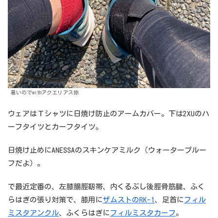
暑いのでwithアクエリアス掠
ウェアはＴシャツに日焼け防止のアームカバー。下は2XUのハ
ーフタイツとカーフタイツ。
日焼け止めにANESSAのスキンケアミルク（ウォータープルー
フだよ）。
で最近定番の、左膝腸脛靭帯、内くるぶし後脛骨筋腱、ふく
らはぎの張り対策で、膝用に
ザムストのRK-1
、足首に
フィル
ミスタアンクル
、ふくらはぎに
フィルミスタカーフ
。