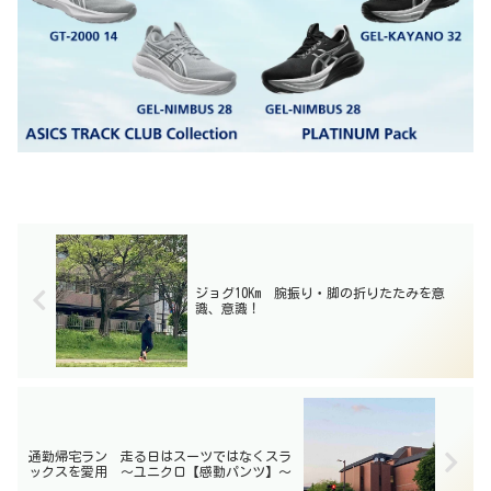
ジョグ10Km 腕振り・脚の折りたたみを意
識、意識！
通勤帰宅ラン 走る日はスーツではなくスラ
ックスを愛用 〜ユニクロ【感動パンツ】〜