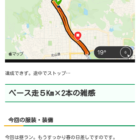
達成できず。途中でストップ…
ペース
走５
Km
×2本の雑感
今回
の服装・装備
今回は昼ラン。もうすっかり春の日差しですのです。