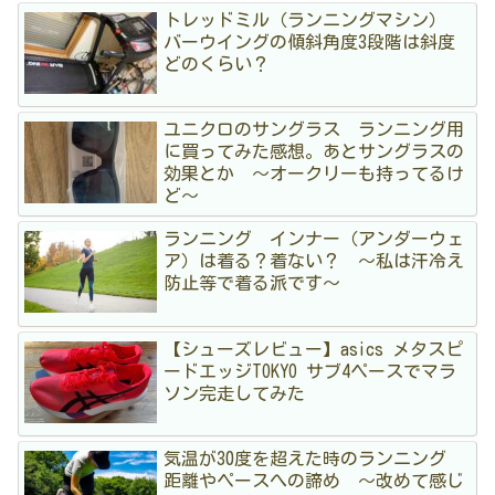
トレッドミル（ランニングマシン）
バーウイングの傾斜角度3段階は斜度
どのくらい？
ユニクロのサングラス ランニング用
に買ってみた感想。あとサングラスの
効果とか 〜オークリーも持ってるけ
ど〜
ランニング インナー（アンダーウェ
ア）は着る？着ない？ 〜私は汗冷え
防止等で着る派です〜
【シューズレビュー】asics メタスピ
ードエッジTOKYO サブ4ペースでマラ
ソン完走してみた
気温が30度を超えた時のランニング
距離やペースへの諦め 〜改めて感じ