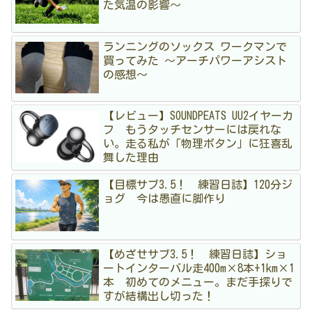
た気温の影響〜
ランニングのソックス ワークマンで
買ってみた 〜アーチパワーアシスト
の感想〜
【レビュー】SOUNDPEATS UU2イヤーカ
フ もうタッチセンサーには戻れな
い。走る私が「物理ボタン」に狂喜乱
舞した理由
【目標サブ3.5！ 練習日誌】120分ジ
ョグ 今は愚直に脚作り
【めざせサブ3.5！ 練習日誌】ショ
ートインターバル走400m×8本+1km×1
本 初めてのメニュー。まだ手探りで
すが結構出し切った！