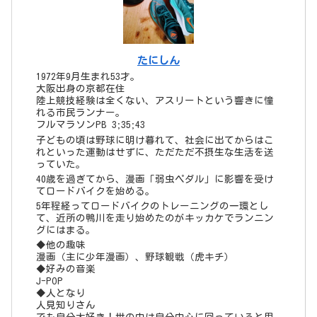
たにしん
1972年9月生まれ53才。
大阪出身の京都在住
陸上競技経験は全くない、アスリートという響きに憧
れる市民ランナー。
フルマラソンPB 3;35;43
子どもの頃は野球に明け暮れて、社会に出てからはこ
れといった運動はせずに、ただただ不摂生な生活を送
っていた。
40歳を過ぎてから、漫画「弱虫ペダル」に影響を受け
てロードバイクを始める。
5年程経ってロードバイクのトレーニングの一環とし
て、近所の鴨川を走り始めたのがキッカケでランニン
グにはまる。
◆他の趣味
漫画（主に少年漫画）、野球観戦（虎キチ）
◆好みの音楽
J-POP
◆人となり
人見知りさん
でも自分大好き！世の中は自分中心に回っていると思