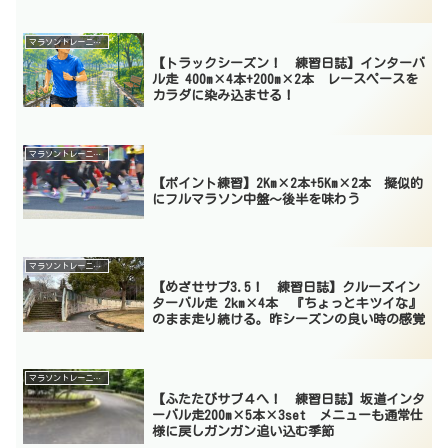
マラソントレーニング
【トラックシーズン！ 練習日誌】インターバ
ル走 400m×4本+200m×2本 レースペースを
カラダに染み込ませる！
マラソントレーニング
【ポイント練習】2Km×2本+5Km×2本 擬似的
にフルマラソン中盤〜後半を味わう
マラソントレーニング
【めざせサブ3.5！ 練習日誌】クルーズイン
ターバル走 2km×4本 『ちょっとキツイな』
のまま走り続ける。昨シーズンの良い時の感覚
マラソントレーニング
【ふたたびサブ４へ！ 練習日誌】坂道インタ
ーバル走200m×5本×3set メニューも通常仕
様に戻しガンガン追い込む季節