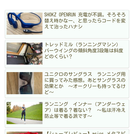
SHOKZ OPENRUN 充電が不調。そろそろ
替え時かなー、と思ったらコードを変
えて治ったハナシ
トレッドミル（ランニングマシン）
バーウイングの傾斜角度3段階は斜度
どのくらい？
ユニクロのサングラス ランニング用
に買ってみた感想。あとサングラスの
効果とか 〜オークリーも持ってるけ
ど〜
ランニング インナー（アンダーウェ
ア）は着る？着ない？ 〜私は汗冷え
防止等で着る派です〜
【シューズレビュー】asics メタスピ