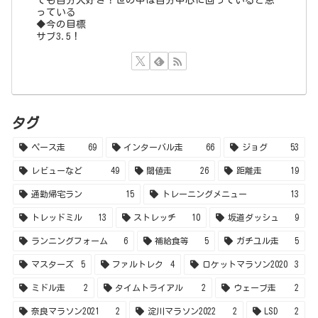
っている
◆今の目標
サブ3.5！
タグ
ペース走
69
インターバル走
66
ジョグ
53
レビューなど
49
閾値走
26
距離走
19
通勤帰宅ラン
15
トレーニングメニュー
13
トレッドミル
13
ストレッチ
10
坂道ダッシュ
9
ランニングフォーム
6
補給食等
5
ガチユル走
5
マスターズ
5
ファルトレク
4
ロケットマラソン2020
3
ミドル走
2
タイムトライアル
2
ウェーブ走
2
奈良マラソン2021
2
淀川マラソン2022
2
LSD
2