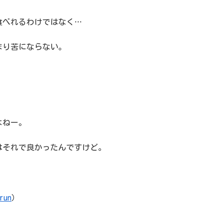
食べれるわけではなく…
まり苦にならない。
よねー。
はそれで良かったんですけど。
run
）