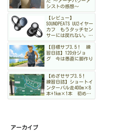
た 〜アーチパワーア
シストの感想〜
【レビュー】
SOUNDPEATS UU2イヤー
カフ もうタッチセン
サーには戻れない。走
る私が「物理ボタン」
【目標サブ3.5！ 練
に狂喜乱舞した理由
習日誌】120分ジョ
グ 今は愚直に脚作り
【めざせサブ3.5！
練習日誌】ショートイ
ンターバル走400m×8
本+1km×1本 初めて
のメニュー。まだ手探
りですが結構出し切っ
た！
アーカイブ