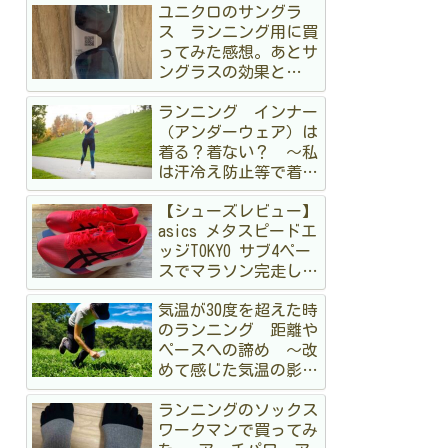
ユニクロのサングラ
ス ランニング用に買
ってみた感想。あとサ
ングラスの効果と
か 〜オークリーも持
ランニング インナー
ってるけど〜
（アンダーウェア）は
着る？着ない？ 〜私
は汗冷え防止等で着る
派です〜
【シューズレビュー】
asics メタスピードエ
ッジTOKYO サブ4ペー
スでマラソン完走して
みた
気温が30度を超えた時
のランニング 距離や
ペースへの諦め 〜改
めて感じた気温の影
響〜
ランニングのソックス
ワークマンで買ってみ