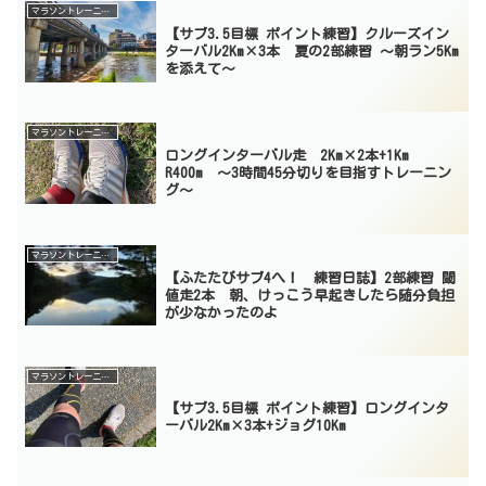
マラソントレーニング
【サブ3.5目標 ポイント練習】クルーズイン
ターバル2Km×3本 夏の2部練習 〜朝ラン5Km
を添えて〜
マラソントレーニング
ロングインターバル走 2Km×2本+1Km
R400m 〜3時間45分切りを目指すトレーニン
グ〜
マラソントレーニング
【ふたたびサブ4へ！ 練習日誌】2部練習 閾
値走2本 朝、けっこう早起きしたら随分負担
が少なかったのよ
マラソントレーニング
【サブ3.5目標 ポイント練習】ロングインタ
ーバル2Km×3本+ジョグ10Km