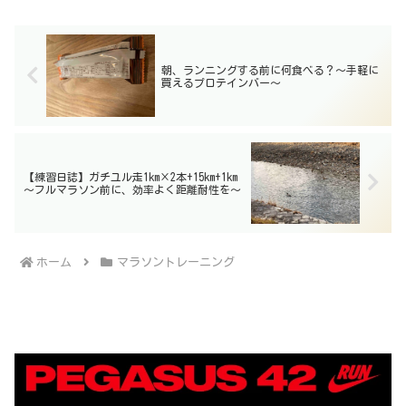
朝、ランニングする前に何食べる？〜手軽に
買えるプロテインバー〜
【練習日誌】ガチユル走1km×2本+15km+1km
〜フルマラソン前に、効率よく距離耐性を〜
ホーム
マラソントレーニング