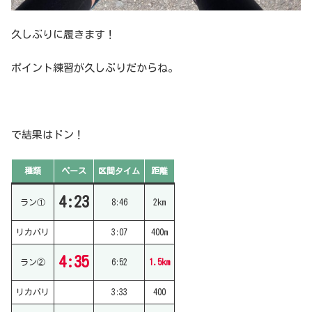
久しぶりに履きます！
ポイント練習が久しぶりだからね。
で結果はドン！
種類
ペース
区間タイム
距離
4:23
ラン①
8:46
2km
リカバリ
3:07
400m
4:35
ラン②
6:52
1.5km
リカバリ
3:33
400