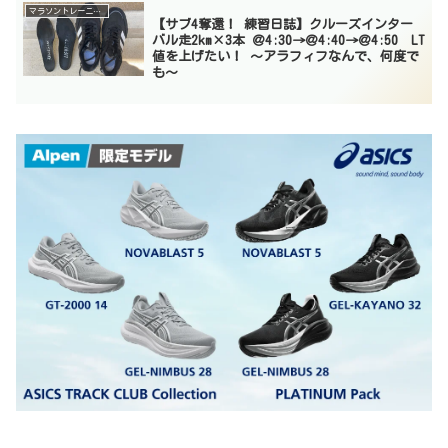
マラソントレーニング
【サブ4奪還！ 練習日誌】クルーズインター
バル走2km×3本 ＠4:30→＠4:40→＠4:50 LT
値を上げたい！ 〜アラフィフなんで、何度で
も〜