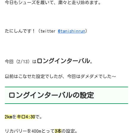
今日もシューズを履いて、粛々と走り始めます。
たにしんです！（twitter
@tanishinrun
）
ロングインターバル
今回（2/13）は
。
以前はこなせた設定でしたが、今回はダメダメでした〜
ロング
インターバルの設定
2km
を
キロ
4:30
で。
リカバリーを400mとって
3
本
の設定。