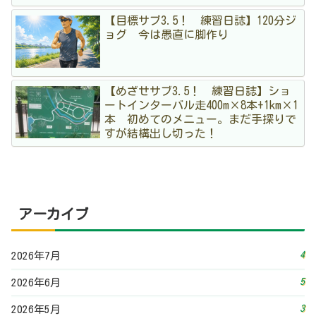
【目標サブ3.5！ 練習日誌】120分ジ
ョグ 今は愚直に脚作り
【めざせサブ3.5！ 練習日誌】ショ
ートインターバル走400m×8本+1km×1
本 初めてのメニュー。まだ手探りで
すが結構出し切った！
アーカイブ
4
2026年7月
5
2026年6月
3
2026年5月