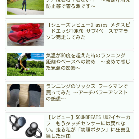
ア）は着る？着ない？ 〜私は汗冷え
防止等で着る派です〜
【シューズレビュー】asics メタスピ
ードエッジTOKYO サブ4ペースでマラ
ソン完走してみた
気温が30度を超えた時のランニング
距離やペースへの諦め 〜改めて感じ
た気温の影響〜
ランニングのソックス ワークマンで
買ってみた 〜アーチパワーアシスト
の感想〜
【レビュー】SOUNDPEATS UU2イヤーカ
フ もうタッチセンサーには戻れな
い。走る私が「物理ボタン」に狂喜乱
舞した理由