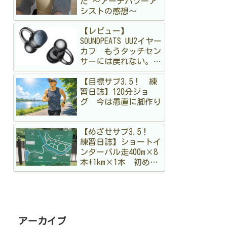
た 〜アーチパワーア
シストの感想〜
【レビュー】
SOUNDPEATS UU2イヤー
カフ もうタッチセン
サーには戻れない。走
る私が「物理ボタン」
【目標サブ3.5！ 練
に狂喜乱舞した理由
習日誌】120分ジョ
グ 今は愚直に脚作り
【めざせサブ3.5！
練習日誌】ショートイ
ンターバル走400m×8
本+1km×1本 初めて
のメニュー。まだ手探
りですが結構出し切っ
た！
アーカイブ