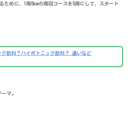
るために、1周5kmの周回コースを5周にして、スタート
ック飲料？ハイポトニック飲料？ 違いなど
テーマ。