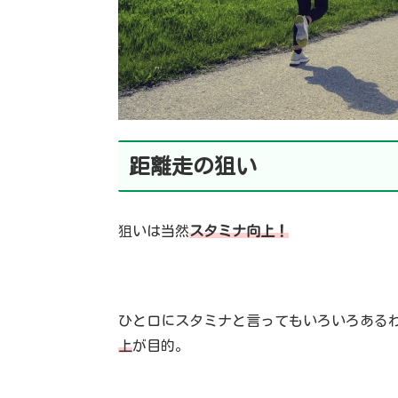
距離走
の狙い
狙いは当然
スタミナ向上！
ひと口にスタミナと言ってもいろいろある
上
が目的。