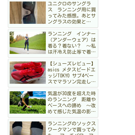
ユニクロのサングラ
ス ランニング用に買
ってみた感想。あとサ
ングラスの効果と
か 〜オークリーも持
ランニング インナー
ってるけど〜
（アンダーウェア）は
着る？着ない？ 〜私
は汗冷え防止等で着る
派です〜
【シューズレビュー】
asics メタスピードエ
ッジTOKYO サブ4ペー
スでマラソン完走して
みた
気温が30度を超えた時
のランニング 距離や
ペースへの諦め 〜改
めて感じた気温の影
響〜
ランニングのソックス
ワークマンで買ってみ