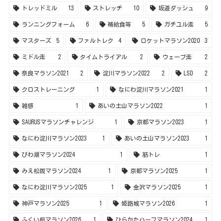
トレッドミル
13
ストレッチ
10
坂道ダッシュ
9
ランニングフォーム
6
補給食等
5
ガチユル走
5
マスターズ
5
ファルトレク
4
ロケットマラソン2020
3
ミドル走
2
タイムトライアル
2
ウェーブ走
2
奈良マラソン2021
2
淀川マラソン2022
2
LSD
2
クロストレーニング
1
なにわ淀川マラソン2021
1
雑感
1
あいの土山マラソン2022
1
SAURUSマラソンチャレンジ
1
京都マラソン2023
1
なにわ淀川マラソン2023
1
あいの土山マラソン2023
1
びわ湖マラソン2024
1
筋トレ
1
みえ松阪マラソン2024
1
京都マラソン2025
1
なにわ淀川マラソン2025
1
金沢マラソン2025
1
神戸マラソン2025
1
姫路城マラソン2026
1
ふくい桜マラソン2026
1
ひらかたハーフマラソン2024
1