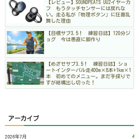
【レビュー】SOUNDPEATS UU2イヤーカ
フ もうタッチセンサーには戻れな
い。走る私が「物理ボタン」に狂喜乱
舞した理由
【目標サブ3.5！ 練習日誌】120分ジ
ョグ 今は愚直に脚作り
【めざせサブ3.5！ 練習日誌】ショ
ートインターバル走400m×8本+1km×1
本 初めてのメニュー。まだ手探りで
すが結構出し切った！
アーカイブ
4
2026年7月