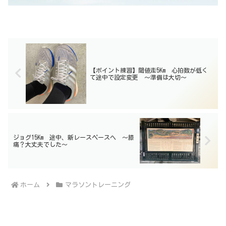
【ポイント練習】閾値走5Km 心拍数が低く
て途中で設定変更 〜準備は大切〜
ジョグ15Km 途中、新レースペースへ 〜膝
痛？大丈夫でした〜
ホーム
マラソントレーニング