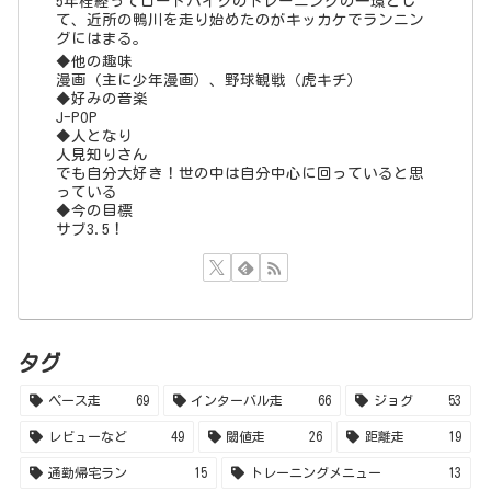
5年程経ってロードバイクのトレーニングの一環とし
て、近所の鴨川を走り始めたのがキッカケでランニン
グにはまる。
◆他の趣味
漫画（主に少年漫画）、野球観戦（虎キチ）
◆好みの音楽
J-POP
◆人となり
人見知りさん
でも自分大好き！世の中は自分中心に回っていると思
っている
◆今の目標
サブ3.5！
タグ
ペース走
69
インターバル走
66
ジョグ
53
レビューなど
49
閾値走
26
距離走
19
通勤帰宅ラン
15
トレーニングメニュー
13