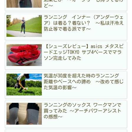
ど〜
ランニング インナー（アンダーウェ
ア）は着る？着ない？ 〜私は汗冷え
防止等で着る派です〜
【シューズレビュー】asics メタスピ
ードエッジTOKYO サブ4ペースでマラ
ソン完走してみた
気温が30度を超えた時のランニング
距離やペースへの諦め 〜改めて感じ
た気温の影響〜
ランニングのソックス ワークマンで
買ってみた 〜アーチパワーアシスト
の感想〜